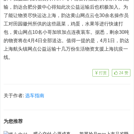
输，韵达合肥分拨中心得知此次公益运输后也积极加入。为
了能让物资尽快运达上海，韵达黄山网点云仓30余名操作员
工对田园徽州所供的这些蔬菜，鸡蛋，水果等进行快速打
包，黄山网点10名小哥加班加点连夜装车。据悉，剩余30吨
的物资将在4月4日全部送达。值得一提的是，4月1日，韵达
上海航头镇网点公益运输十几万份生活物资支援上海抗疫一
线。
打赏
24
赞
关于作者:
选车指南
为您推荐
暖心交付 心愿成真——凯翼拾月max上市品鉴暨