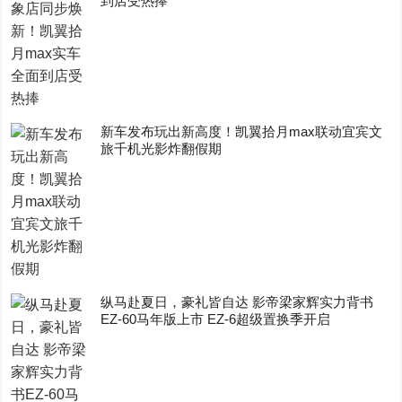
到店受热捧
新车发布玩出新高度！凯翼拾月max联动宜宾文
旅千机光影炸翻假期
纵马赴夏日，豪礼皆自达 影帝梁家辉实力背书
EZ-60马年版上市 EZ-6超级置换季开启