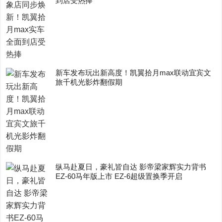
到店受热捧
新车发布玩出新高度！凯翼拾月max联动宜宾文
旅千机光影炸翻假期
纵马赴夏日，豪礼皆自达 影帝梁家辉实力背书
EZ-60马年版上市 EZ-6超级置换季开启