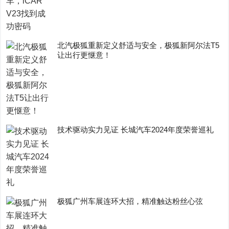
​北汽极狐重新定义舒适与安全，极狐新阿尔法T5
让出行更惬意！
技术驱动实力见证 长城汽车2024年度荣誉巡礼
极狐广州车展连环大招，精准触达粉丝心弦