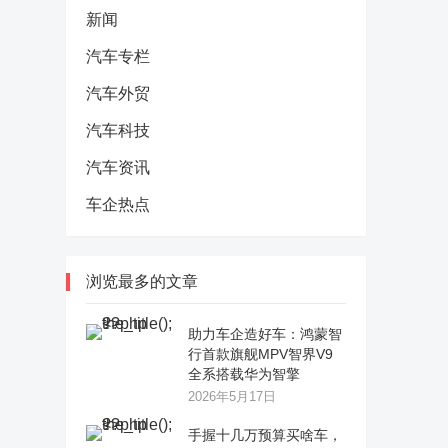
新闻
汽车专栏
汽车外贸
汽车科技
汽车资讯
车企热点
浏览最多的文章
助力车企造好车：鸿蒙智
行首款旗舰MPV智界V9
全系搭载华为智擎
2026年5月17日
手握十几万预算买啥车，