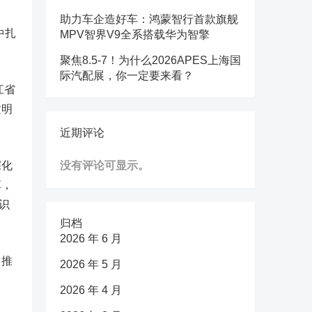
助力车企造好车：鸿蒙智行首款旗舰
中扎
MPV智界V9全系搭载华为智擎
聚焦8.5-7！为什么2026APES上海国
际汽配展，你一定要来看？
江省
文明
近期评论
深化
没有评论可显示。
革，
辨识
归档
2026 年 6 月
力推
2026 年 5 月
2026 年 4 月