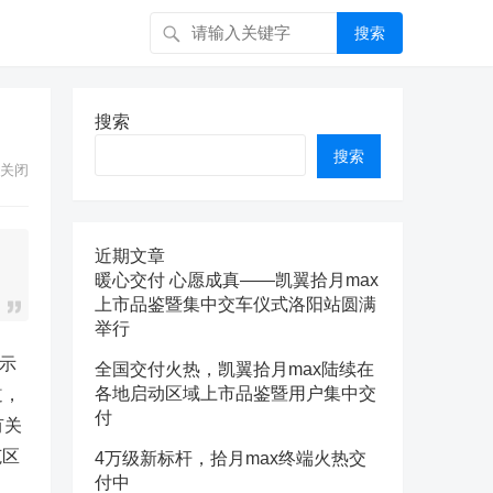
搜索
搜索
搜索
关闭
近期文章
暖心交付 心愿成真——凯翼拾月max
上市品鉴暨集中交车仪式洛阳站圆满
举行
示
全国交付火热，凯翼拾月max陆续在
各地启动区域上市品鉴暨用户集中交
道，
付
有关
范区
4万级新标杆，拾月max终端火热交
付中