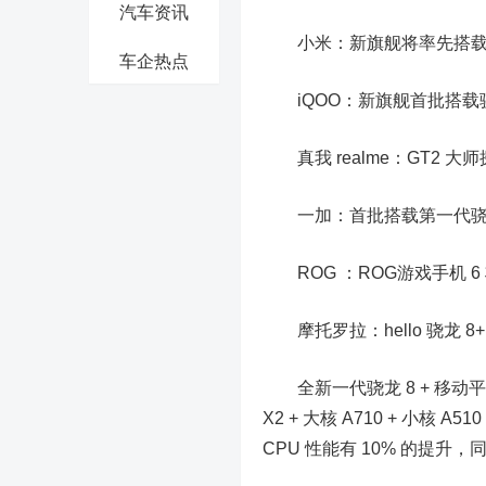
汽车资讯
小米：新旗舰将率先搭载骁
车企热点
iQOO：新旗舰首批搭载骁
真我 realme：GT2 大
一加：首批搭载第一代骁龙 8
ROG ：ROG游戏手机 6 
摩托罗拉：hello 骁龙 
全新一代骁龙 8 + 移动平台
X2 + 大核 A710 + 小核
CPU 性能有 10% 的提升，