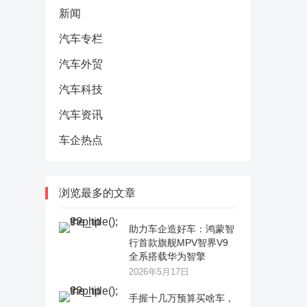
新闻
汽车专栏
汽车外贸
汽车科技
汽车资讯
车企热点
浏览最多的文章
助力车企造好车：鸿蒙智
行首款旗舰MPV智界V9
全系搭载华为智擎
2026年5月17日
手握十几万预算买啥车，