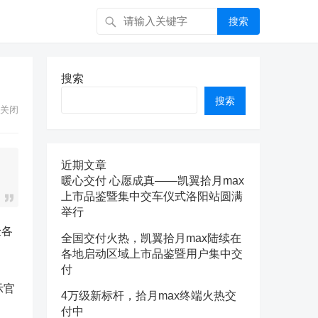
搜索
搜索
搜索
关闭
近期文章
暖心交付 心愿成真——凯翼拾月max
上市品鉴暨集中交车仪式洛阳站圆满
举行
验各
全国交付火热，凯翼拾月max陆续在
各地启动区域上市品鉴暨用户集中交
付
示官
4万级新标杆，拾月max终端火热交
付中