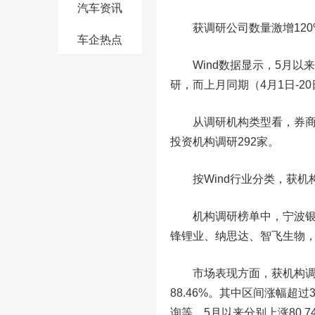
汽车资讯
获调研公司数量激增
12
车企热点
Wind数据显示，5月以来
研，而上月同期（4月1日-2
从调研机构类型看，券商共对
投资机构调研292家。
按Wind行业分类，获机
机构调研榜单中，
宁波
锋锂业
、
纳思达
、
智飞生物
，
市场表现方面，获机构调研的
88.46%。其中区间涨幅超过
询
等，5月以来分别上涨80.74%