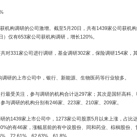
0%
获机构调研的公司激增。截至5月20日，共有1439家公司获机
0日）仅有653家公司获机构调研，增长120%。
331家公司进行调研，基金调研302家，保险调研154家，
构调研的上市公司中，银行、新能源、生物医药等行业较多。
银行
最受关注，参与调研的机构合计达297家；其次是
国轩高科
、
参与调研的机构分别有246家、223家、210家、209家。
1439家上市公司中，1273家公司股票5月以来上涨，占比
30%的有46家，涨幅居前的有
中设股份
、
同和药业
、
棕榈股份
、
、72.61%、62.63%、61.8%。