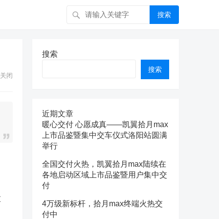
搜索
搜索
搜索
关闭
近期文章
暖心交付 心愿成真——凯翼拾月max
上市品鉴暨集中交车仪式洛阳站圆满
举行
全国交付火热，凯翼拾月max陆续在
各地启动区域上市品鉴暨用户集中交
付
重
4万级新标杆，拾月max终端火热交
付中