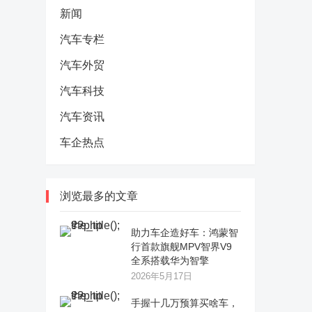
新闻
汽车专栏
汽车外贸
汽车科技
汽车资讯
车企热点
浏览最多的文章
助力车企造好车：鸿蒙智
行首款旗舰MPV智界V9
全系搭载华为智擎
2026年5月17日
手握十几万预算买啥车，