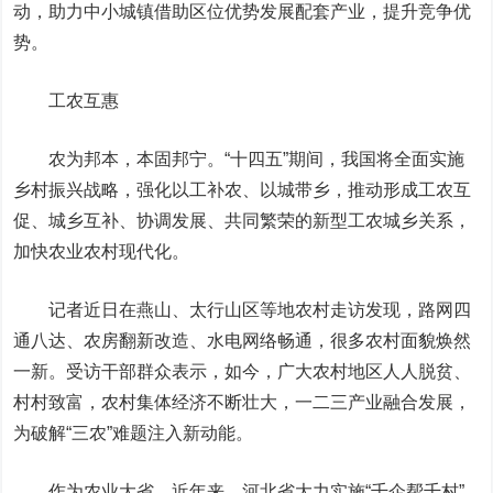
动，助力中小城镇借助区位优势发展配套产业，提升竞争优
势。
工农互惠
农为邦本，本固邦宁。“十四五”期间，我国将全面实施
乡村振兴战略，强化以工补农、以城带乡，推动形成工农互
促、城乡互补、协调发展、共同繁荣的新型工农城乡关系，
加快农业农村现代化。
记者近日在燕山、太行山区等地农村走访发现，路网四
通八达、农房翻新改造、水电网络畅通，很多农村面貌焕然
一新。受访干部群众表示，如今，广大农村地区人人脱贫、
村村致富，农村集体经济不断壮大，一二三产业融合发展，
为破解“三农”难题注入新动能。
作为农业大省，近年来，河北省大力实施“千企帮千村”