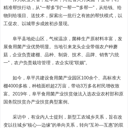
精准帮扶行动，从“一帮多”到“一帮一”“多帮一”，从给钱、给
物到给项目、送技术，探索出一批行之有效的帮扶模式，以
工促农、以城带乡成效初步显现。
阜平县地处山区，气候温凉，菌棒生产原材料丰富，发
展食用菌产业优势明显。当地引来龙头企业带领农户种蘑
菇，企业负责建棚、品种、制袋、技术、品牌、销售“六统
一”，农户负责栽培管理，农企实现“联姻”。
如今，阜平共建设食用菌产业园区100余个、高标准大
棚4000多栋，种植面积超2万亩，带动3万多名村民增收致
富。2019年，阜平食用菌产业扶贫做法入选农业农村部和原
国务院扶贫办产业扶贫典型案例。
采访中，有业内人士提到，新型工农城乡关系，旨在改
变以往城乡“核心—边缘”的单向关系，转向“互补—互惠”的双