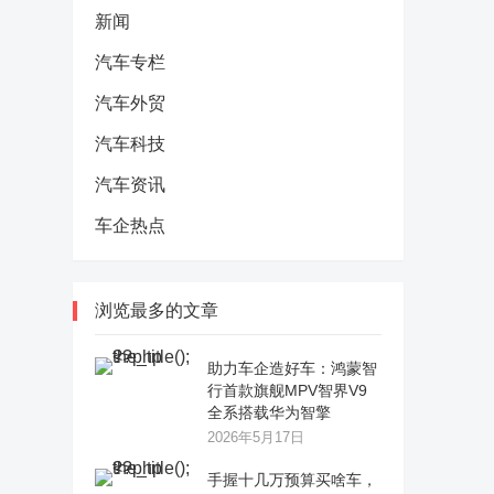
新闻
汽车专栏
汽车外贸
汽车科技
汽车资讯
车企热点
浏览最多的文章
助力车企造好车：鸿蒙智
行首款旗舰MPV智界V9
全系搭载华为智擎
2026年5月17日
手握十几万预算买啥车，