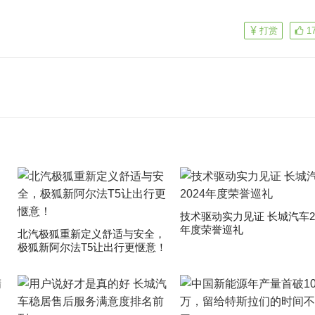
打赏
1
技术驱动实力见证 长城汽车20
年度荣誉巡礼
​北汽极狐重新定义舒适与安全，
极狐新阿尔法T5让出行更惬意！