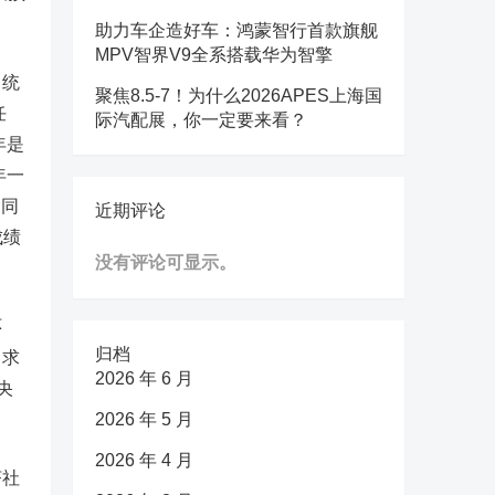
助力车企造好车：鸿蒙智行首款旗舰
MPV智界V9全系搭载华为智擎
，统
聚焦8.5-7！为什么2026APES上海国
任
际汽配展，你一定要来看？
年是
年一
）同
近期评论
成绩
没有评论可显示。
环
归档
中求
2026 年 6 月
央
2026 年 5 月
2026 年 4 月
济社