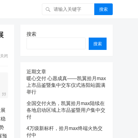
搜索
展
搜索
搜索
关闭
近期文章
暖心交付 心愿成真——凯翼拾月max
上市品鉴暨集中交车仪式洛阳站圆满
举行
全国交付火热，凯翼拾月max陆续在
发展
各地启动区域上市品鉴暨用户集中交
付
在稳
势
4万级新标杆，拾月max终端火热交
付中
展预