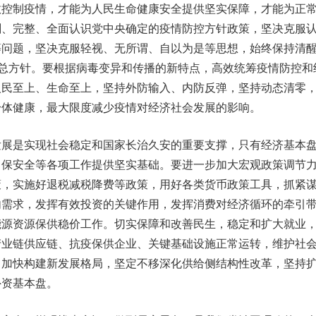
效控制疫情，才能为人民生命健康安全提供坚实保障，才能为正
刻、完整、全面认识党中央确定的疫情防控方针政策，坚决克服
等问题，坚决克服轻视、无所谓、自以为是等思想，始终保持清
”总方针。要根据病毒变异和传播的新特点，高效统筹疫情防控和
人民至上、生命至上，坚持外防输入、内防反弹，坚持动态清零
身体健康，最大限度减少疫情对经济社会发展的影响。
发展是实现社会稳定和国家长治久安的重要支撑，只有经济基本
、保安全等各项工作提供坚实基础。要进一步加大宏观政策调节
策，实施好退税减税降费等政策，用好各类货币政策工具，抓紧
内需求，发挥有效投资的关键作用，发挥消费对经济循环的牵引
能源资源保供稳价工作。切实保障和改善民生，稳定和扩大就业
产业链供应链、抗疫保供企业、关键基础设施正常运转，维护社
，加快构建新发展格局，坚定不移深化供给侧结构性改革，坚持
外资基本盘。