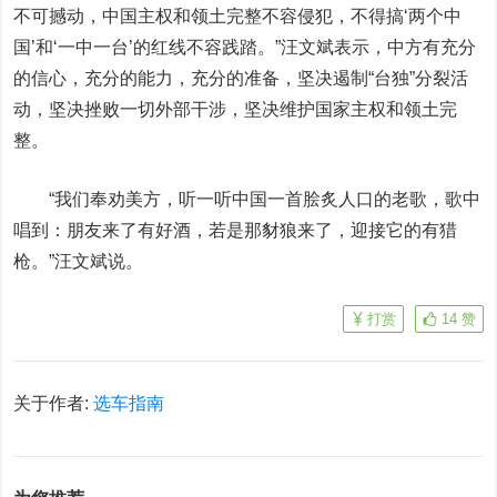
不可撼动，中国主权和领土完整不容侵犯，不得搞‘两个中
国’和‘一中一台’的红线不容践踏。”汪文斌表示，中方有充分
的信心，充分的能力，充分的准备，坚决遏制“台独”分裂活
动，坚决挫败一切外部干涉，坚决维护国家主权和领土完
整。
“我们奉劝美方，听一听中国一首脍炙人口的老歌，歌中
唱到：朋友来了有好酒，若是那豺狼来了，迎接它的有猎
枪。”
汪文斌说。
打赏
14
赞
关于作者:
选车指南