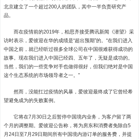
北京建立了一个超过200人的团队，其中一半负责研究产
品。
而在疫情前的
2019
年，柏思齐接受腾讯新闻《潜望》采
访时表示，爱彼迎在华的成绩是“超出预期
”
的。“在我们进入
中国之前，就已经听过很多全球公司在中国很难获得成功的
故事。现在我们进入中国已经四、五
年了，无疑是成功的。
当然，我们的一些竞争对手也做得很好，但我们绝对是中国
这个生态系统的市场领导者之一。
”
然而，没能扛过疫情的风暴，爱彼迎最终成了它曾经希
望避免成为的失败案例。
它将在
7
月
30
日之后暂停中国境内业务，为客户留了两
个月的调整期。爱彼迎公告称，将为房东和消费者免除自
5
月
24
日至
7
月
29
日期间所有中国境内游订单的服务费，并提