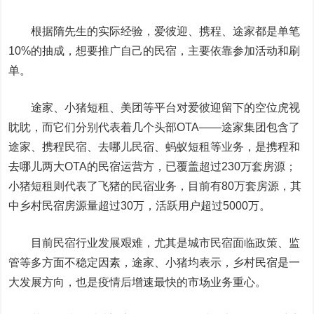
根据隋先生的实际经验，爱彼迎、携程、途家都是单笔
10%
的抽成，想要推广自己的民宿，主要依靠参加活动和刷
单。
途家、小猪短租、美团等平台对爱彼迎留下的空位虎视
眈眈，而它们分别代表着几个头部OTA——途家集团包含了
途家、携程民宿、去哪儿民宿、蚂蚁短租等业务，是携程和
去哪儿两大OTA的民宿运营方，已覆盖超过230万套房源；
小猪短租则代表了飞猪的民宿业务，目前有80万套房源，其
中乡村民宿房源量超过30万，活跃用户超过5000万。
目前民宿行业发展艰难，尤其是城市民宿面临政策、监
管等多方面不稳定因素，途家、小猪均表示，乡村民宿是一
大发展方向，也是疫情后增速最快的市场业务重心。