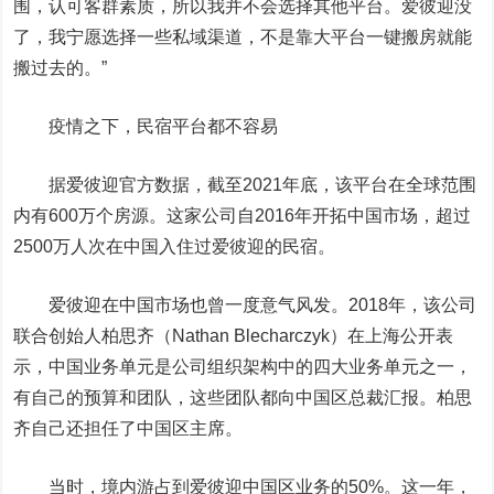
围，认可客群素质，所以我并不会选择其他平台。爱彼迎没
了，我宁愿选择一些私域渠道，不是靠大平台一键搬房就能
搬过去的。
”
疫情之下，民宿平台都不容易
据爱彼迎官方数据，截至2021年底，该平台在全球范围
内有600万个房源。这家公司自2016年开拓中国市场，超过
2500
万人次在中国入住过爱彼迎的民宿。
爱彼迎在中国市场也曾一度意气风发。
201
8年，该公司
联合创始人柏思齐
（Nathan Blecharczyk）
在上海公开表
示，中国业务单元是公司组织架构中的四大业务单元之一，
有自己的预算和团队，这些团队都向中国区总裁汇报。柏思
齐自己还担任了中国区主席。
当时，境内游占到爱彼迎中国区业务的50%。这一年，