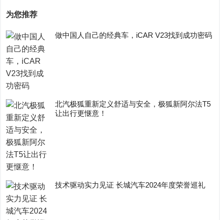
为您推荐
做中国人自己的经典车，iCAR V23找到成功密码
​北汽极狐重新定义舒适与安全，极狐新阿尔法T5
让出行更惬意！
技术驱动实力见证 长城汽车2024年度荣誉巡礼