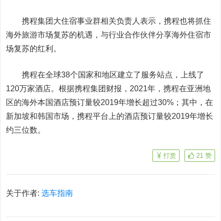
携程集团大住宿事业群相关负责人表示，携程也将抓住
海外旅游市场复苏的机遇，与行业合作伙伴分享海外住宿市
场复苏的红利。
携程在全球
38
个国家和地区建立了服务站点，上线了
120万家酒店。根据携程集团财报，2021年，携程在亚洲地
区的海外本国酒店预订量较2019年增长超过30%；其中，在
新加坡和韩国市场，携程平台上的酒店预订量较2019年增长
约三位数。
打赏
21
赞
关于作者:
选车指南