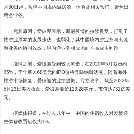
月
30
日起，暂停中国境内游房源、体验及相关预订，聚焦出
境游业务。
究其原因，爱彼迎表示，新冠疫情的持续反复，打乱了
旅游业原本的发展步伐，也弱化了其中国境内游业务与出境
游业务的协同效应，境内游业务相应地面临高成本问题。
疫情之初，爱彼迎受到较大冲击，在
2020
年
5
月裁员约
25%
，于年底以
68
美元的
IPO
价格登陆纳斯达克。随着海外
旅游市场恢复，爱彼迎的业绩提振、亏损收窄
。
截至2022年
5月23日美股收盘，爱彼迎股价113.28美元，市值达731亿美
元。
据
媒体
报道，在过去几年中，中国的住宿收入对爱彼迎
整体营收贡献仅为
1%
。