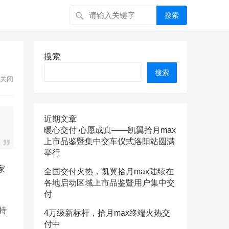
搜索
搜索
搜索
关闭
近期文章
暖心交付 心愿成真——凯翼拾月max
上市品鉴暨集中交车仪式洛阳站圆满
举行
家
全国交付火热，凯翼拾月max陆续在
各地启动区域上市品鉴暨用户集中交
付
特
4万级新标杆，拾月max终端火热交
付中