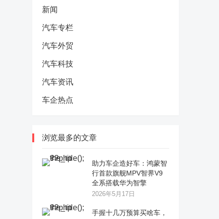
新闻
汽车专栏
汽车外贸
汽车科技
汽车资讯
车企热点
浏览最多的文章
助力车企造好车：鸿蒙智
行首款旗舰MPV智界V9
全系搭载华为智擎
2026年5月17日
手握十几万预算买啥车，