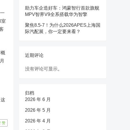
助力车企造好车：鸿蒙智行首款旗舰
括一
MPV智界V9全系搭载华为智擎
和室
聚焦8.5-7！为什么2026APES上海国
客
际汽配展，你一定要来看？
厅概
近期评论
月
没有评论可显示。
归档
2026 年 6 月
，这
2026 年 5 月
2026 年 4 月
2
赞