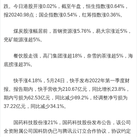
跌。今日港股开涨0.02%，截至午盘，
恒生指数
涨0.64%，
报20240.98点；国企指数涨0.54%，红筹指数涨0.36%。
煤炭股涨幅居前，
首钢资源
涨5.76%，
易大宗
涨近5%，
兖矿能源
涨超5%。
餐饮股走强，
高门集团
涨超18%，
奈雪的茶
涨超5%，
海
底捞
涨超3%。
快手涨4.18%，5月24日，快手发布2022年第一季度财
报。报告期内，快手营收为210.67亿元，同比增长23.8%，
期内亏损为62.53亿元，同比减少89.2%，经调整净亏损为
37.22亿元，同比减少34.1%。
国药科技股份
涨21%，国药科技股份发布公告，该公司
全资附属公司国科防伪已与腾讯云订立合作协议，协议约定