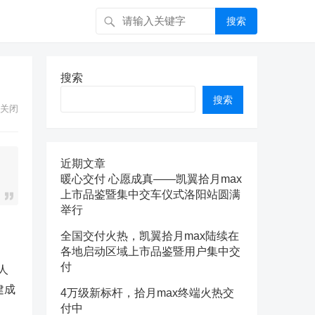
搜索
搜索
搜索
关闭
近期文章
暖心交付 心愿成真——凯翼拾月max
上市品鉴暨集中交车仪式洛阳站圆满
举行
全国交付火热，凯翼拾月max陆续在
各地启动区域上市品鉴暨用户集中交
付
人
建成
4万级新标杆，拾月max终端火热交
付中