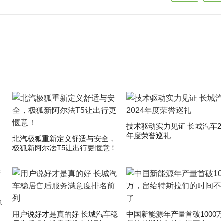
技术驱动实力见证 长城汽车20
年度荣誉巡礼
​北汽极狐重新定义舒适与安全，
极狐新阿尔法T5让出行更惬意！
触
用户说好才是真的好 长城汽车稳
中国新能源年产量首破1000