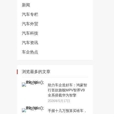
新闻
汽车专栏
汽车外贸
汽车科技
汽车资讯
车企热点
浏览最多的文章
助力车企造好车：鸿蒙智
行首款旗舰MPV智界V9
全系搭载华为智擎
2026年5月17日
手握十几万预算买啥车，