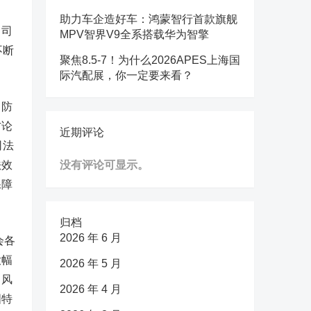
助力车企造好车：鸿蒙智行首款旗舰
，司
MPV智界V9全系搭载华为智擎
不断
聚焦8.5-7！为什么2026APES上海国
际汽配展，你一定要来看？
、防
方论
近期评论
司法
法效
没有评论可显示。
保障
归档
2026 年 6 月
会各
大幅
2026 年 5 月
、风
2026 年 4 月
国特