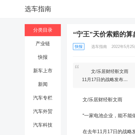
选车指南
分类目录
“宁王”天价索赔的算
产业链
快报
选车指南
2022年5月25日
快报
新车上市
文/乐居财经靳文雨 “
11月17日的战略发布…
新闻
汽车专栏
文/乐居财经靳文雨
汽车外贸
“一家电池企业，能不能做
汽车科技
在去年11月17日的战略