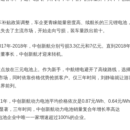
车补贴政策调整，车企更青睐能量密度高、续航长的三元锂电池
航失去了主流市场，开始走向亏损，装车量跌出前十。
17年-2018年，中创新航分别亏损3.3亿元和7亿元。
直到2018
任董事长，中创新航才迎来转机。
放在三元电池上。作为新手，中航锂电避开了高镍路线，选
打入市场，同时依靠价格优势抢抓客户。仅三年时间，刘静瑜就让游
业界前列。
年，中创新航动力电池平均价格依次是0.87元/Wh、0.64元/W
略效果显著，三年时间，中创新航动力电池销量复合年增长率高达
力电池企业中唯一一家增速超过100%的企业。