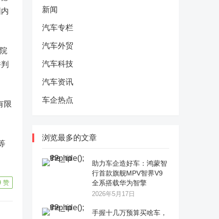
新闻
国内
汽车专栏
汽车外贸
院
汽车科技
并判
汽车资讯
车企热点
有限
浏览最多的文章
等
助力车企造好车：鸿蒙智
行首款旗舰MPV智界V9
9
赞
全系搭载华为智擎
2026年5月17日
手握十几万预算买啥车，