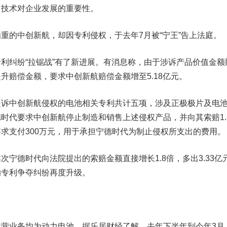
了技术对企业发展的重要性。
的中创新航，却因专利侵权，于去年7月被“宁王”告上法庭。
利纠纷“拉锯战”有了新进展。有消息称，
由于涉诉产品价值金额
升赔偿金额，要求中创新航赔偿金额增至5.18亿元。
中创新航侵权的电池相关专利共计五项，涉及正极极片及电
时代要求中创新航停止制造和销售上述侵权产品，并向其索赔1.
求支付300万元，用于承担宁德时代为制止侵权所支出的费用。
德时代向法院提出的索赔金额直接增长1.8倍，多出3.33亿
的专利争夺纠纷再度升级。
业务均为动力电池。据乐居财经了解，去年下半年到今年3月