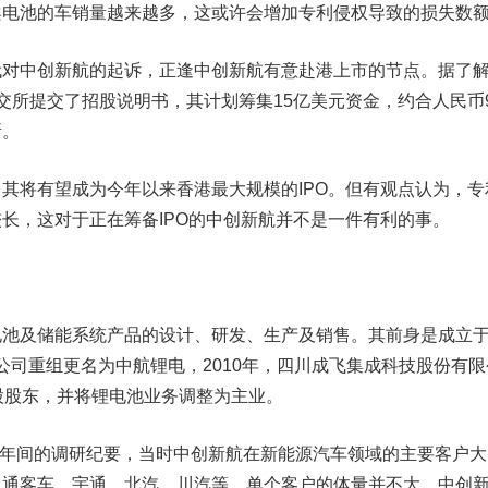
案电池的车销量越来越多，这或许会增加专利侵权导致的损失数
代对中创新航的起诉，正逢中创新航有意赴港上市的节点。
据了
交所提交了招股说明书，其计划筹集15亿美元资金，约合人民币9
所。
将有望成为今年以来香港最大规模的IPO。但有观点认为，专
长，这对于正在筹备IPO的中创新航并不是一件有利的事。
及储能系统产品的设计、研发、生产及销售。其前身是成立
年公司重组更名为中航锂电，2010年，四川
成飞集成
科技股份有限
股股东，并将锂电池业务调整为主业。
15年间的调研纪要，当时中创新航在新能源汽车领域的主要客户大
中通客车
、宇通、北汽、川汽等，单个客户的体量并不大，中创