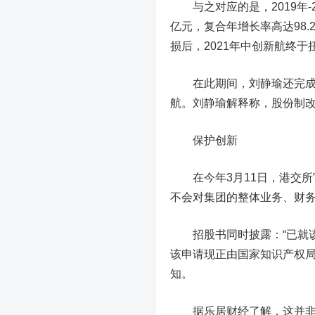
与之对应的是，2019年-20
亿元，复合年增长率高达98.28
损后，2021年中创新航终于
在此期间，刘静瑜还完成了公
航。刘静瑜解释称，股份制
保护创新
在今年3月11日，港交所
不会对集团的整体业务、财
招股书同时披露：“已就该
该申请现正由国家知识产权局
知。
据乐居财经了解，
这并