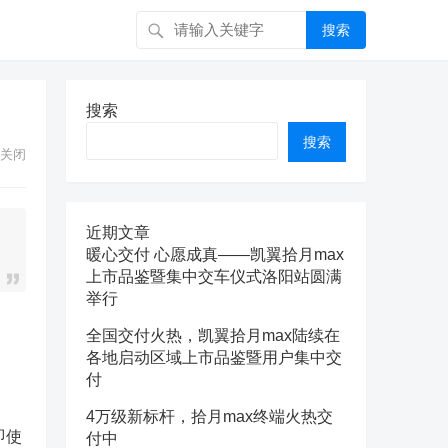
搜索
搜索
搜索
关闭
近期文章
暖心交付 心愿成真——凯翼拾月max
上市品鉴暨集中交车仪式洛阳站圆满
举行
全国交付火热，凯翼拾月max陆续在
各地启动区域上市品鉴暨用户集中交
付
4万级新标杆，拾月max终端火热交
即使
付中