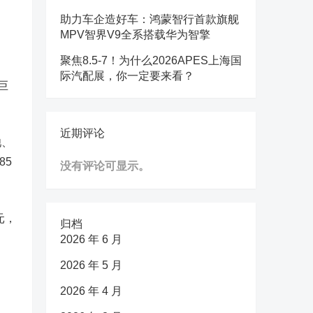
助力车企造好车：鸿蒙智行首款旗舰
MPV智界V9全系搭载华为智擎
聚焦8.5-7！为什么2026APES上海国
际汽配展，你一定要来看？
巨
近期评论
池、
85
没有评论可显示。
元，
归档
2026 年 6 月
2026 年 5 月
2026 年 4 月
，