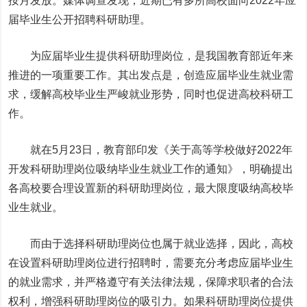
按月发放。媒体调查发现，近期已有多所高校面向2022年应
届毕业生公开招聘科研助理。
为应届毕业生提供科研助理岗位，是我国教育部近年来
推进的一项重要工作。其出发点是，创造应届毕业生就业需
求，缓解高校毕业生严峻就业形势，同时也促进高校科研工
作。
就在5月23日，教育部印发《关于高等学校做好2022年
开发科研助理岗位吸纳毕业生就业工作的通知》，明确提出
各高校要合理设置新的科研助理岗位，最大限度吸纳高校毕
业生就业。
而由于选择科研助理岗位也属于就业选择，因此，高校
在设置科研助理岗位进行招聘时，需要充分考虑应届毕业生
的就业需求，并严格遵守有关法律法规，保障求职者的合法
权利，增强科研助理岗位的吸引力。如果科研助理岗位提供