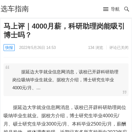
选车指南
导航
马上评｜4000月薪，科研助理岗能吸引
博士吗？
快报
2022年5月26日 14:53
134
浏览
评论已关闭
据延边大学就业信息网消息，该校已开辟科研助理
岗位吸纳毕业生就业。据校方介绍，博士研究生毕业
4000元/月、…
据延边大学就业信息网消息，该校已开辟科研助理岗位
吸纳毕业生就业。据校方介绍，博士研究生毕业4000元/
月、硕士研究生毕业3000元/月、本科毕业2500元/月，薪酬