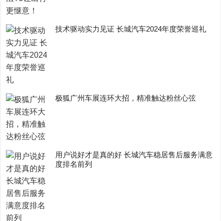
技术驱动实力见证 长城汽车2024年度荣誉巡礼
极狐广州车展连环大招，精准触达粉丝心弦
用户说好才是真的好 长城汽车稳居售后服务满意
度排名前列