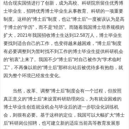
结合现实国情进行了创新，成为高校、科研院所留住优秀博
士毕业生，招聘优秀博士毕业生从事教育、科研的一项重要
制度。这样的“博士后”制度，也让“博士后”一度被误认为是高
于博士的“学历”，而不是“经历”。而随着我国博士培养规模的
扩大，2021年我国招收博士生达到12.58万人，博士毕业生
要找到适合自己的工作，也变得越来越困难，“博士后”制度
有必要调整到为暂时找不到工作的博士毕业生提供科研机会
的“初衷”上来了。我国不少“博士后”对自己被作为“学术临时
工”，不再像以前的“博士后”那样出站后被优待多有抱怨，就
因为整个环境已经发生变化。
当然，改革、调整“博士后”制度会有一个过程，但按照
真正意义的“博士后”来设置科研助理岗位，为有就业困难的
博士毕业生创造就业机会与毕业后的进一步职业化训练机
会，则很有必要。基于这样的定位，我国可以大幅扩大“博士
后”科研岗位招聘，也可建立新的适应当前高等教育发展形