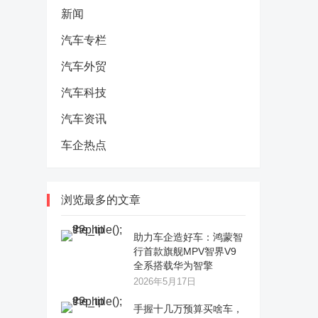
新闻
汽车专栏
汽车外贸
汽车科技
汽车资讯
车企热点
浏览最多的文章
助力车企造好车：鸿蒙智
行首款旗舰MPV智界V9
全系搭载华为智擎
2026年5月17日
手握十几万预算买啥车，