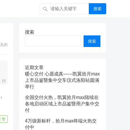
搜索
搜索
搜索
关闭
近期文章
暖心交付 心愿成真——凯翼拾月max
上市品鉴暨集中交车仪式洛阳站圆满
举行
，
全国交付火热，凯翼拾月max陆续在
各地启动区域上市品鉴暨用户集中交
付
2
赞
4万级新标杆，拾月max终端火热交
付中