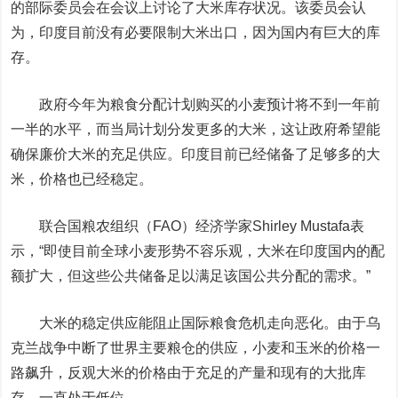
的部际委员会在会议上讨论了大米库存状况。该委员会认
为，印度目前没有必要限制大米出口，因为国内有巨大的库
存。
政府今年为粮食分配计划购买的小麦预计将不到一年前
一半的水平，而当局计划分发更多的大米，这让政府希望能
确保廉价大米的充足供应。印度目前已经储备了足够多的大
米，价格也已经稳定。
联合国粮农组织（FAO）经济学家Shirley Mustafa表
示，“即使目前全球小麦形势不容乐观，大米在印度国内的配
额扩大，但这些公共储备足以满足该国公共分配的需求。”
大米的稳定供应能阻止国际粮食危机走向恶化。由于乌
克兰战争中断了世界主要粮仓的供应，小麦和
玉米
的价格一
路飙升，反观大米的价格由于充足的产量和现有的大批库
存，一直处于低位。