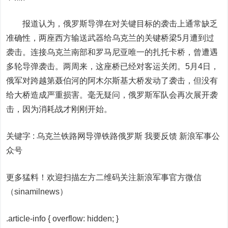
报道认为，俄罗斯导弹在对关键目标的袭击上通常缺乏
准确性，两座西方输送武器给乌克兰的关键桥梁5月遭到过
袭击。连接乌克兰南部和罗马尼亚唯一的扎托卡桥，曾遭遇
多轮导弹袭击。两周来，这座桥已经对客运关闭。5月4日，
俄军对跨越第聂伯河的阿木尔斯基大桥发动了袭击，但没有
给大桥造成严重损害。毫无疑问，俄罗斯军队会再次展开袭
击，因为消耗战才刚刚开始。
关键字 :
乌克兰铁路网导弹铁路俄罗斯 我要反馈
新浪军事公
众号
更多猛料！欢迎扫描左方二维码关注新浪军事官方微信
（sinamilnews）
.article-info { overflow: hidden; }