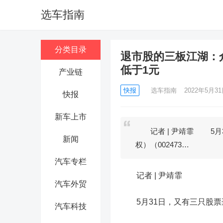
选车指南
分类目录
退市股的三板江湖：众
低于1元
产业链
快报
选车指南
2022年5月31日
快报
新车上市
记者 | 尹靖霏 5月
新闻
权）（002473…
汽车专栏
记者 |
尹靖霏
汽车外贸
5月31日，又有三只股票
汽车科技