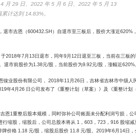
月 29 日、2022 年 5 月 6 日、2022 年 5 月 13
计达到 14.83%。
，
退市吉恩（600432.SH）自退市至三板后，股价大涨近620%
）于2018年7月13日退市，同年9月12日退至三板，当前在三板的
）。退市前股价为1.38元/股，当前股价为9.92元/股，涨幅近620%
业股份有限公司， 2018年11月26日，吉林省吉林市中级人
19年4月26 日公司发布了《重整计划（草案）》及《重整计划
》
制
吉恩1
重整后股本规模，同时弥补公司账面未分配利润亏损，
公
式进行缩股，缩股后，
公司
总股本将从 1，603，723，916 股缩减
牌价格 1.18 元/股，缩股后股价 11.8 元/股
。
2019年6月14日