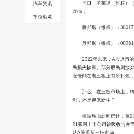
当日，
圣莱退
（维权）
（
汽车资讯
79%；
车企热点
腾邦退
（维权）
（3001
丹邦退
（维权）
（0026
2022年以来，A股退市
民损失惨重。部分股民则放
股价能在老三板上有所起色
那么，在三板市场上，
剥
，
还是迎来新生？
根据界面新闻统计，自201
21家因上市公司被吸收合并
从A股退至三板市场。