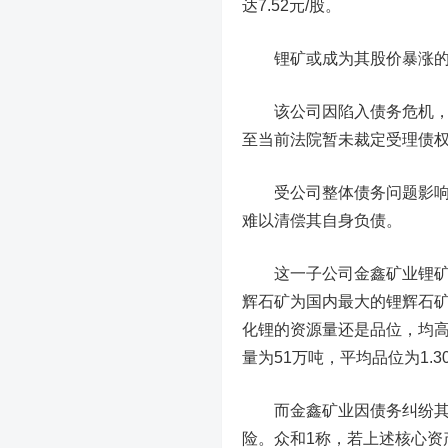
达7.52元/股。
锂矿或成为其股价暴涨
该公司因陷入债务危机，
至当前法院暂未裁定受理债
受公司整体债务问题影响，
难以清偿其自身负债。
这一子公司
金鑫矿业锂
辉石矿为国内最大的锂辉石矿
化锂的资源量还是品位，均
量为51万吨，平均品位为1.3
而金鑫矿业因债务纠纷其持
险。众和1称，若上述核心资