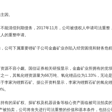
的主因。
不能清偿到期债务，2017年11月，公司被债权人申请司法重整
权人的重整申请。
公司下属重要锂矿子公司金鑫矿业亦陷入经营困境和财务危
矿资源不容小觑。
国信证券
相关研报显示，金鑫矿业所拥有的党
之一，其氧化锂资源量为66万吨、氧化锂品位为1.33%，无论
高于李家沟锂辉石矿。据公开资料显示，李家沟锂辉石矿的氧化
0%。
有的采矿权、探矿权及机器设备等核心资产面临被司法拍卖
产被拍卖，公司将丧失进行司法重整的价值和基本条件，包括公