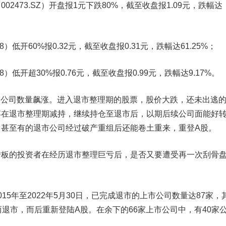
002473.SZ
）
开盘报1元下跌80%，
截至收盘报1.09元，跌幅达
78）低开60%报0.32元，
截至收盘报0.31元，跌幅达61.25%
；
18）低开超30%报0.76元，
截至收盘报0.99元，跌幅达9.17%。
的公司数量飙涨。进入退市整理期的股票，股价大跌，还未出逃
弃在退市整理期减持，继续持仓至退市后，以期后续公司面能好
，甚至有的退市公司经过破产重组后还能卷土重来，重登A股。
转板的投资者在经历退市整理巨亏后
，
是否
又要遭受再一次刮骨
5年至2022年5月30日，
已完成退市
的上市公司数量达87家，
而退市，而后重新登陆A股。在余下的66家上市公司中，有40家