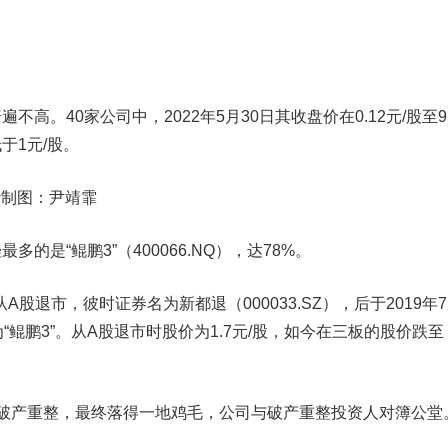
。40家公司中，2022年5月30日其收盘价在0.12元/股至9.
于1元/股。
统计制图：尹靖霏
的是“鲲鹏3”（400066.NQ），达78%
。
股退市，彼时证券名为新都退（000033.SZ），后于2019年
“鲲鹏3”。从A股退市时股价为1.7元/股，如今在三板的股价跌至
的破产重整，最终落得一地鸡毛，公司与破产重整投资人对簿公堂