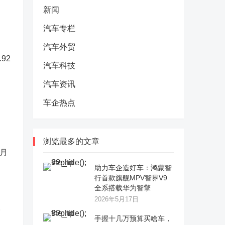
新闻
汽车专栏
汽车外贸
92
汽车科技
汽车资讯
车企热点
浏览最多的文章
7月
助力车企造好车：鸿蒙智
行首款旗舰MPV智界V9
全系搭载华为智擎
2026年5月17日
。
手握十几万预算买啥车，