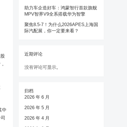
助力车企造好车：鸿蒙智行首款旗舰
MPV智界V9全系搭载华为智擎
聚焦8.5-7！为什么2026APES上海国
际汽配展，你一定要来看？
近期评论
的股
转，
没有评论可显示。
盘
归档
2026 年 6 月
2026 年 5 月
其中
公司
2026 年 4 月