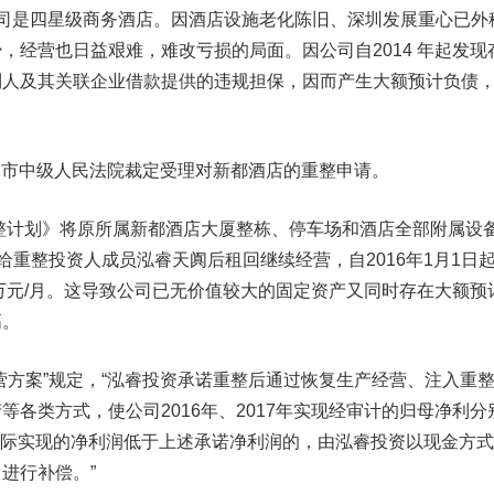
是四星级商务酒店。因酒店设施老化陈旧、深圳发展重心已外
，经营也日益艰难，难改亏损的局面。因公司自2014 年起发现
制人及其关联企业借款提供的违规担保，因而产生大额预计负债
。
圳市中级人民法院裁定受理对新都酒店的重整申请。
整计划》将原所属新都酒店大厦整栋、停车场和酒店全部附属设
让给重整投资人成员泓睿天阗后租回继续经营，自2016年1月1日
0万元/月。这导致公司已无价值较大的固定资产又同时存在大额预
高。
方案”规定，“泓睿投资承诺重整后通过恢复生产经营、注入重
等各类方式，使公司2016年、2017年实现经审计的归母净利分
如果实际实现的净利润低于上述承诺净利润的，由泓睿投资以现金方
进行补偿。”