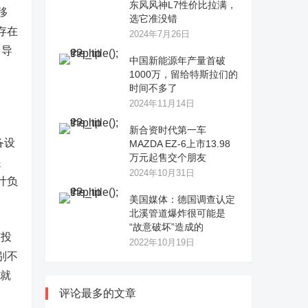
东风风神L7性价比拉满，
移
选它准没错
存在
2024年7月26日
，导
中国新能源年产量首破
1000万，留给特斯拉们的
时间不多了
2024年11月14日
新合资时代第一车
备设
MAZDA EZ-6上市13.98
万元起售交个朋友
起
2024年10月31日
计负
美国媒体：德国调查认定
北溪管道爆炸很可能是
“故意破坏”造成的
整投
2022年10月19日
别不
式就
评论最多的文章