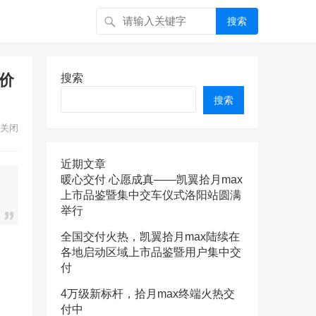
搜索
股价
搜索
搜索
关闭
近期文章
暖心交付 心愿成真——凯翼拾月max
上市品鉴暨集中交车仪式洛阳站圆满
举行
全国交付火热，凯翼拾月max陆续在
各地启动区域上市品鉴暨用户集中交
付
4万级新标杆，拾月max终端火热交
付中