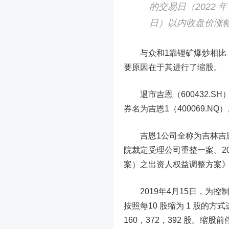
的交易日（2022 年 4 
日）以内收盘价涨幅累
与众和1靠锂矿爆炒相比
要原因在于其进行了缩股。
退市吉恩（600432.SH
券名为吉恩1（400069.NQ
吉恩1公司全称为吉林吉恩镍
院裁定受理公司重整一案。20
案）之出资人权益调整方案
2019
年
4
月
15
日
，
为控
按照每10 股缩为 1 股的方
160，372，392 股。
缩股前停