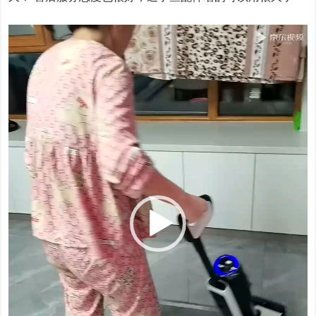
视
频
播
放
器