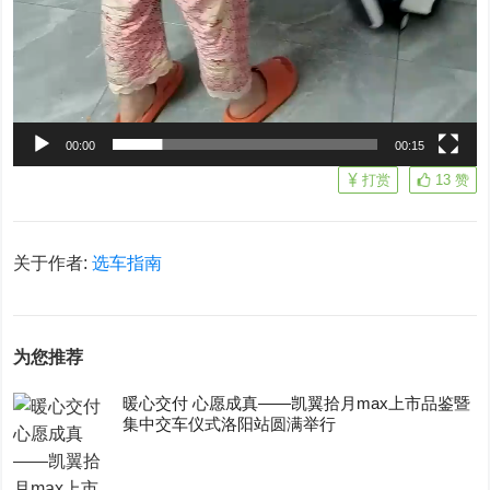
00:00
00:15
打赏
13
赞
关于作者:
选车指南
为您推荐
暖心交付 心愿成真——凯翼拾月max上市品鉴暨
集中交车仪式洛阳站圆满举行