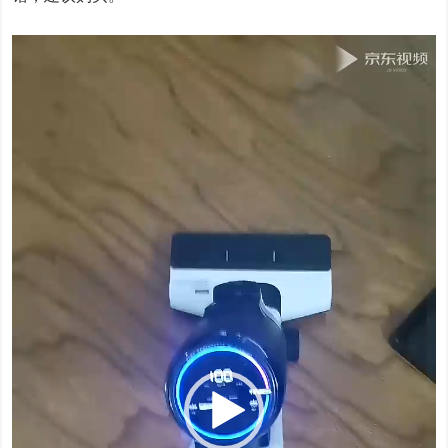
视
频
播
放
器