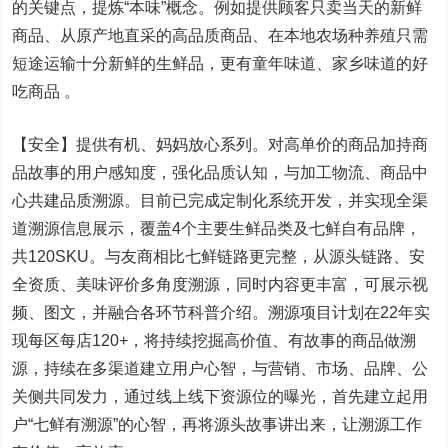
的关键点，提炼“本味”概念。例如提供顾客只卖当天的新鲜
商品、从原产地直采的高品质商品、在本地农场种养殖只需
短途运输十分新鲜的生鲜品，更有童年味道、家乡味道的好
吃商品 。
【安全】提供有机、妈妈放心系列。对高单价的商品加持商
品故事的用户感知度，强化品质认知，与加工物流、商品中
心共建品质溯源。目前已完成定制化系统开发，并实现全渠
道溯源信息展示，覆盖4个主要生鲜品类及七鲜自有品牌，
共120SKU。与友商相比七鲜链路更完整，从源头链路、安
全资质、美味评价多角度溯源，同时内容更丰富，可展示视
频、图文，并融合各环节科普介绍。溯源项目计划在22年实
现每区每店120+，将持续挖掘高价值、有故事的商品做溯
源，持续在多渠道建立用户心智，与营销、市场、品牌、公
关侧共同发力，通过
线上线下
资源位的曝光，首先建立起用
户“七鲜有溯源”的心智，再将源头故事讲出来，让溯源工作