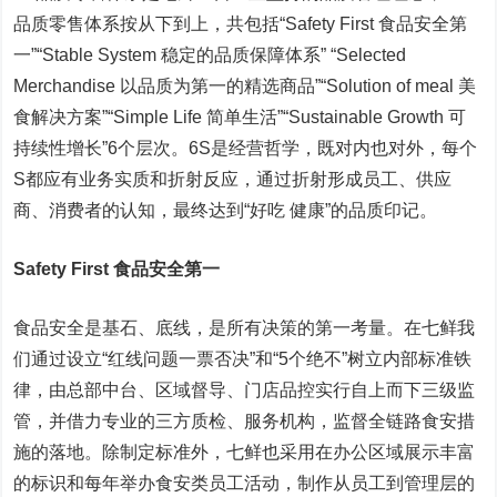
品质零售体系按从下到上，共包括“Safety First 食品安全第
一”“Stable System 稳定的品质保障体系” “Selected
Merchandise 以品质为第一的精选商品”“Solution of meal 美
食解决方案”“Simple Life 简单生活”“Sustainable Growth 可
持续性增长”6个层次。6S是经营哲学，既对内也对外，每个
S都应有业务实质和折射反应，通过折射形成员工、供应
商、消费者的认知，最终达到“好吃 健康”的品质印记。
Safety First 食品安全第一
食品安全是基石、底线，是所有决策的第一考量。在七鲜我
们通过设立“红线问题一票否决”和“5个绝不”树立内部标准铁
律，由总部中台、区域督导、门店品控实行自上而下三级监
管，并借力专业的三方质检、服务机构，监督全链路食安措
施的落地。除制定标准外，七鲜也采用在办公区域展示丰富
的标识和每年举办食安类员工活动，制作从员工到管理层的