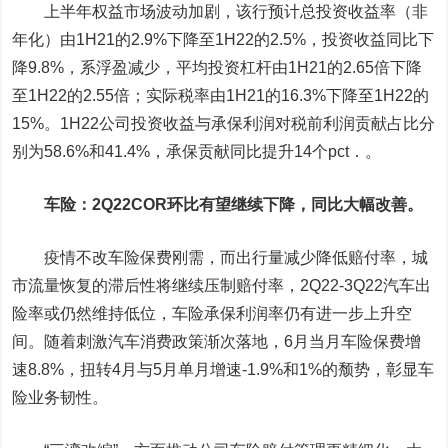
上半年权益市场波动加剧，该行预计总投资收益率（非
年化）由1H21的2.9%下降至1H22的2.5%，投资收益同比下
降9.8%，系浮盈减少，平均投资杠杆由1H21的2.65倍下降
至1H22的2.55倍；实际税率由1H21的16.3%下降至1H22的
15%。1H22公司投资收益与承保利润对税前利润贡献占比分
别为58.6%和41.4%，承保贡献同比提升14个pct．。
车险：2Q22COR环比有望继续下降，同比大幅改善。
疫情不改车险保费刚需，而出行量减少降低赔付率，城
市流量恢复的滞后性将继续压制赔付率，2Q22-3Q22汽车出
险率或仍然维持低位，车险承保利润率仍有进一步上升空
间。随着刺激汽车消费政策渐次落地，6月当月车险保费增
速8.8%，扭转4月与5月单月增速-1.9%和1%的颓势，彰显车
险业务韧性。