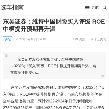
选车指南
导航
东吴证券：维持中国财险买入评级 ROE
中枢提升预期再升温
快报
2022年8月10日 19:18
119
浏览
评论已关闭
东吴证券发布研究报告称，维持中国财险
（02328）“买入”评级，ROE中枢提升预期再升温，当
前市场预期差仍…
东吴证券发布研究报告称，维持
中国财险
（02328）“买
入”评级，ROE中枢提升预期再升温，当前市场预期差仍在
全年业绩改善力度，预计2022-2024年归母净利润为
273/299/323亿元（同比增22.2%/9.6%/7.7%）。公司将于8