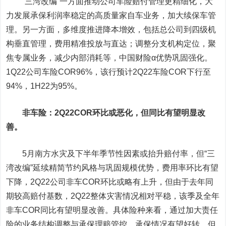
“三湾改编”一方面推动公司车险赔付管理更精细化，大
力发展承保利润率稳定的高质量家自车业务，加大续保车管
理。另一方面，多维度推进降本增效，包括总公司到四级机
构垂直管理，费用精准投放与直达；调整分支机构定位，聚
焦专属业务，减少内部消耗等，中国财险α优势巩固强化。
1Q22公司车险COR96%，该行预计2Q22车险COR下行至
94%，1H22为95%。
非车险：2Q22COR环比或恶化，但同比有望明显改
善。
5月南方水灾及下半年季节性因素或抬升赔付率，但“三
湾改编”延续精简节约风格与巩固规模优势，费用率环比有望
下降，2Q22公司非车COR环比或略有上升，但由于去年同
期较高赔付基数，2Q22整体灾害情况相对平稳，该季及全年
非车COR同比有望明显改善。具体险种来看，通过加大责任
险的业务结构调整与承保理赔管控，承保情况有望好转，但