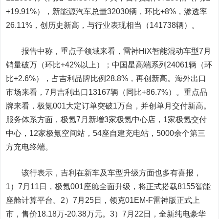
+19.91%），新能源汽车总量32030辆，环比+8%，渗透率
26.11%，创历史新高，与行业表现相当（141738辆）。
报告中称，重点子领域来看，雷神HiX智能混动车型7月
销量破万（环比+42%以上）；中国星高端系列24061辆（环
比+2.6%），占吉利品牌比例28.8%，再创新高。海外出口
市场来看，7月吉利出口13167辆（同比+86.7%）。重点品
牌来看，极氪001大定订单突破1万台，并创单月交付新高。
服务体系方面，极氪7月新增3家极氪中心店，1家极氪交付
中心，12家极氪空间站，54座自建充电站，5000余个第三
方充电终端。
该行表示，吉利在新车及车型升级方面也多有喜报，
1）7月11日，极氪001座舱全面升级，将正式搭载8155智能
座舱计算平台。2）7月25日，领克01EM-F雷神版正式上
市，售价18.18万-20.38万元。3）7月22日，全新纯电豪华