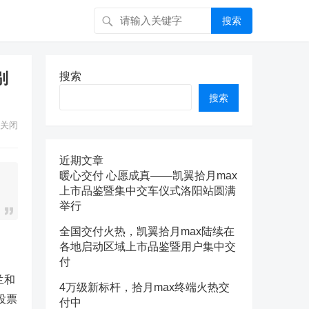
搜索
别
搜索
搜索
关闭
近期文章
暖心交付 心愿成真——凯翼拾月max
上市品鉴暨集中交车仪式洛阳站圆满
举行
全国交付火热，凯翼拾月max陆续在
各地启动区域上市品鉴暨用户集中交
付
兰和
4万级新标杆，拾月max终端火热交
投票
付中