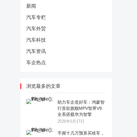
新闻
汽车专栏
汽车外贸
汽车科技
汽车资讯
车企热点
浏览最多的文章
助力车企造好车：鸿蒙智
行首款旗舰MPV智界V9
全系搭载华为智擎
2026年5月17日
手握十几万预算买啥车，