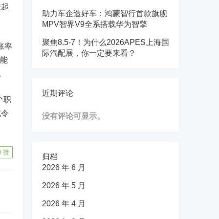
发起
助力车企造好车：鸿蒙智行首款旗舰
MPV智界V9全系搭载华为智擎
聚焦8.5-7！为什么2026APES上海国
胀率
际汽配展，你一定要来看？
只能
。
近期评论
个职
或令
没有评论可显示。
0
赞
归档
2026 年 6 月
2026 年 5 月
2026 年 4 月