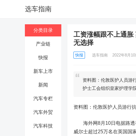
选车指南
分类目录
工资涨幅跟不上通胀
无选择
产业链
快报
选车指南
2022年8月10日
快报
新车上市
资料图：伦敦医护人员游
新闻
护士工会组织皇家护理学
汽车专栏
资料图：伦敦医护人员游行
汽车外贸
海外网8月10日电
据路透
汽车科技
威尔士超过25万名在英国国