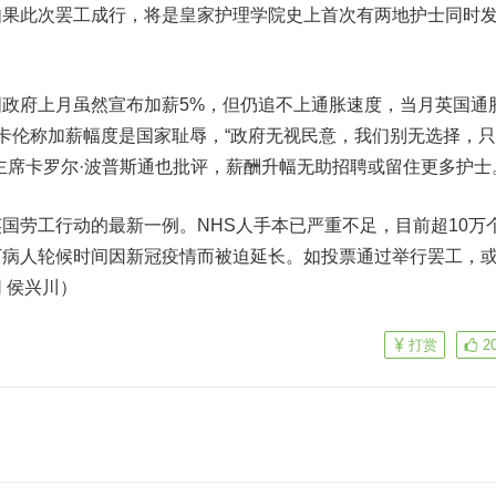
如果此次罢工成行，将是皇家护理学院史上首次有两地护士同时
府上月虽然宣布加薪5%，但仍追不上通胀速度，当月英国通
特·卡伦称加薪幅度是国家耻辱，“政府无视民意，我们别无选择，
主席卡罗尔·波普斯通也批评，薪酬升幅无助招聘或留住更多护士
劳工行动的最新一例。NHS人手本已严重不足，目前超10万
万病人轮候时间因新冠疫情而被迫延长。如投票通过举行罢工，
 侯兴川）
打赏
2