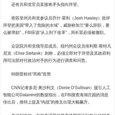
还有共和党官员直接将矛头指向拜登。
密苏里州共和党参议员乔什·霍利（Josh Hawley）批评
拜登把美国“带入了危险的水域”，威胁称加兰“要么辞职，要
么被弹劾”，FBI应该“从上到下改革”，局长雷必须被撤职。
众议院共和党领导层成员、纽约州众议员埃利斯·斯特凡
尼克（Elise Stefanik）则称，必须立即对于拜登及其政府利
用司法部对付政治对手的行为进行调查和问责。
特朗普粉丝“亮枪”造势
CNN记者多尼·奥沙利文（Donie O‘Sullivan）援引人工
智能公司Dataminr的数据指出，在FBI搜查海湖庄园的消息
传出后，推特上提及“内战”的推文出现大幅飙升。