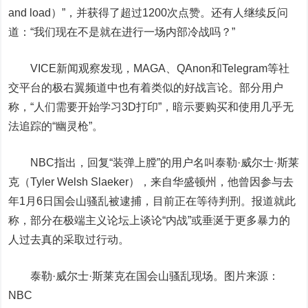
and load）”，并获得了超过1200次点赞。还有人继续反问
道：“我们现在不是就在进行一场内部冷战吗？”
VICE新闻观察发现，MAGA、QAnon和Telegram等社
交平台的极右翼频道中也有着类似的好战言论。部分用户
称，“人们需要开始学习3D打印”，暗示要购买和使用几乎无
法追踪的“幽灵枪”。
NBC指出，回复“装弹上膛”的用户名叫泰勒·威尔士·斯莱
克（Tyler Welsh Slaeker），来自华盛顿州，他曾因参与去
年1月6日国会山骚乱被逮捕，目前正在等待判刑。报道就此
称，部分在极端主义论坛上谈论“内战”或垂涎于更多暴力的
人过去真的采取过行动。
泰勒·威尔士·斯莱克在国会山骚乱现场。图片来源：
NBC