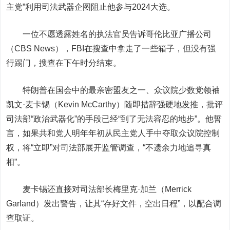
主党”利用司法武器企图阻止他参与2024大选。
一位不愿透露姓名的执法官员告诉哥伦比亚广播公司
（CBS News），FBI在搜查中拿走了一些箱子，但没有强
行踢门，搜查在下午时分结束。
特朗普在国会中的最亲密盟友之一、众议院少数党领袖
凯文·麦卡锡（Kevin McCarthy）随即措辞强硬地发推，批评
司法部“政治武器化”的手段已经“到了无法容忍的地步”。他誓
言，如果共和党人明年年初从民主党人手中夺取众议院控制
权，将“立即”对司法部展开监管调查，“不遗余力地追寻真
相”。
麦卡锡还直接对司法部长梅里克·加兰（Merrick
Garland）发出警告，让其“存好文件，空出日程”，以配合调
查取证。