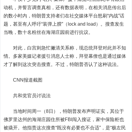
动机，并誓言调查真相，还有数据表明，在相关消息传出后
的数小时内，特朗普支持者们在社交媒体平台怒刷“内战”话
题，甚至有人呼吁“装弹上膛”（lock and load）。搜查发生
当晚，数十名粉丝在海湖庄园前进行抗议。
对此，白宫则急忙撇清关系称，现总统拜登对此并不知
情。多家美媒记者援引消息人士称，拜登幕僚也是通过媒体
才了解到这次突击搜查。不过，特朗普否认了这种说法。
CNN报道截图
共和党官员讨说法
当地时间周一（8日），特朗普发布声明证实，其位于
佛罗里达州的海湖庄园住所被FBI闯入搜证，家中保险柜也
被撬开。他指责这次搜查“既没有必要也不合适”，是“极左民