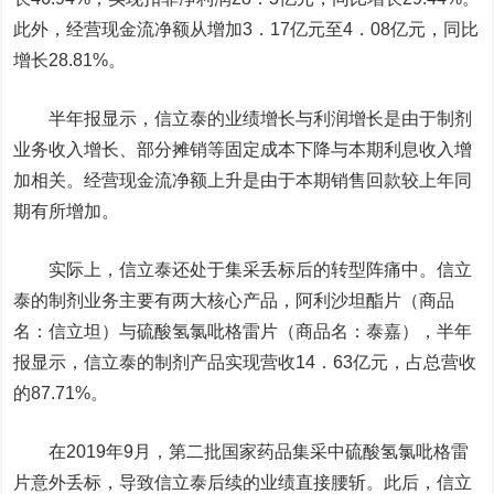
此外
，
经营现金流净额从增加
3
．
17
亿元至
4
．
08
亿元
，
同比
增长28.81%
。
半年报显示
，
信立泰的业绩增长与利润增长是由于
制剂
业务收入增长、
部分摊销等固定成本下降与本期利息收入增
加相关
。
经营现金流净额上升是由于本期销售回款较上年同
期有所增加
。
实际上
，
信立泰还处于集采丢标后的转型阵痛中
。
信立
泰的
制剂业务
主要有两大核心产品
，阿利沙坦酯片（
商品
名
：信立坦）
与硫酸氢氯吡格雷片（商品名：泰嘉），
半年
报显示
，
信立泰的
制剂
产品实现营收
14
．
63
亿元
，
占总营收
的87.71%
。
在
2019年9月
，
第二批国家药品集采中硫酸氢氯吡格雷
片
意外丢标
，
导致信立泰后续的业绩直接腰斩
。
此后
，
信立