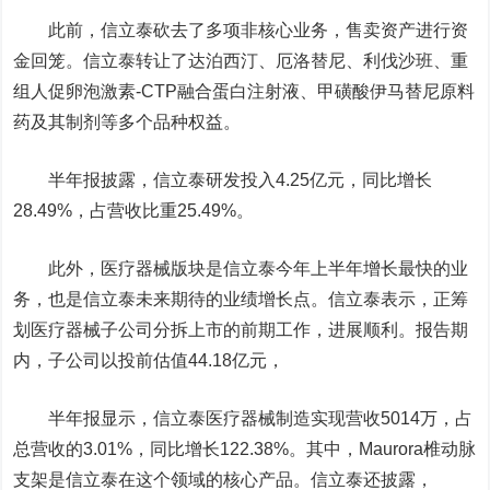
此前
，
信立泰
砍去了多项非核心业务，售卖资产进行资
金回笼。
信立泰
转让了达泊西汀、厄洛替尼、利伐沙班、重
组人促卵泡激素-CTP融合蛋白注射液、甲磺酸伊马替尼原料
药及其制剂等多个品种权益。
半年报披露
，
信立泰
研发投入4.25亿元，同比增长
28.49%，占营收比重25.49%。
此外，医疗器械版块
是信立泰今年上半年增长最快的业
务
，
也是信立泰未来期待的业绩增长点
。
信立泰表示
，正筹
划医疗器械子公司分拆上市的前期工作，进展顺利。报告期
内，子公司以投前估值44.18亿元，
半年报显示
，
信立泰
医疗器械制造
实现营收
5014
万
，
占
总营收的3.01%
，
同比增长122.38%
。
其中
，Maurora椎动脉
支架
是信立泰在这个领域的核心产品
。
信立泰还披露
，