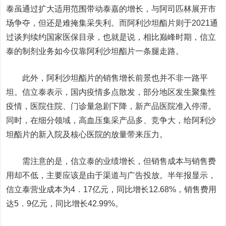
泰虽通过扩大
适用范围
带动泰嘉的增长，
与
阿司匹林
展开
市
场
争夺
，
但还是难掩集采失利
。
而
阿利沙坦酯片
则于
2021通
过谈判续约国家医保目录，
也就是说
，
相比巅峰时期
，
信立
泰的
制剂业务
如今仅靠阿利沙坦酯片一条腿走路
。
此外
，阿利沙坦酯片的销售增长前景也并不非一路平
坦。
信立泰表示，国内疫情多点散发，部分地区发生聚集性
疫情，医院住院、门诊量急剧下降，新产品医院准入停滞。
同时，在细分领域，高血压集采产品多、竞争大，给阿利沙
坦酯片的新入院及核心医院的放量带来压力。
需注意的是
，
信立泰的业绩增长
，
但销售成本与销售费
用却不低
，
主要应该是由于渠道与广告投放
。
半年报显示
，
信立泰营业成本为
4
．
17
亿元
，
同比增长12.68%
，
销售费用
达
5
．
9
亿元
，
同比增长42.99%
。