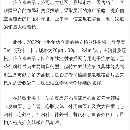
信立泰表示
，
公司加大社区、县域市场、零售药店、互
联网平台的布局和资源投放，采取灵活的推广策略，提升信
立坦覆盖的广度和深度。上半年，信立坦在零售、电商渠道
的销量大幅增长
。
此外
，2022年上半年
信立泰的特立帕肽注射液
（欣复泰
Pro）
获批上市
，
规格为20μg：80μl，2.4ml/支
，
主治骨质疏
松
。
信立泰表示
，特立帕肽注射液搭配专用电子注射笔，已
替代粉针成为主要销售剂型。但特立帕肽注射液具体能为制
剂业务
贡献了多少营收
，
是否弥补了
硫酸氢氯吡格雷片
丢失
集采的营收缺口
，
这些信立泰均未作详细的披露
。
在转型业务上
，
信立泰表示
布局涵盖心血管四大领域
（脑血管、心血管、心脏实体、外周血管）及六大科室（心
内科、心外科、神内科、神外科、肾内科、血管外科）
，
且
切入
植入介入器械产品
领域
。