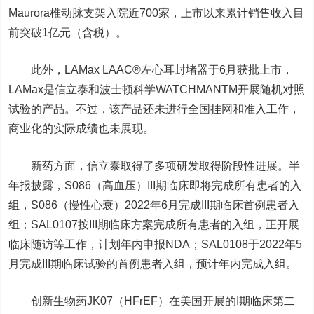
Maurora椎动脉支架入院近700家，上市以来累计销售收入目
前突破1亿元（含税）。
此外
，LAMax LAAC®左心耳封堵器于6月获批上市，
LAMax是
信立泰
和波士顿科学WATCHMANTM开展随机对照
试验的产品。
不过
，
该产品还未进行
全国挂网和准入工作，
商业化
的实际成绩也未展现
。
新药方面
，
信立泰取得了
多项研发取得阶段性进展
。
半
年报披露
，
S086（高血压）III期临床即将完成所有患者的入
组，S086（慢性心衰）2022年6月完成III期临床首例患者入
组
；
SAL0107按III期临床方案完成所有患者的入组，正开展
临床随访等工作，计划年内申报NDA
；
SAL0108于2022年5
月完成III期临床试验的首例患者入组，预计年内完成入组。
创新生物药JK07（HFrEF）在美国开展的I期临床第二