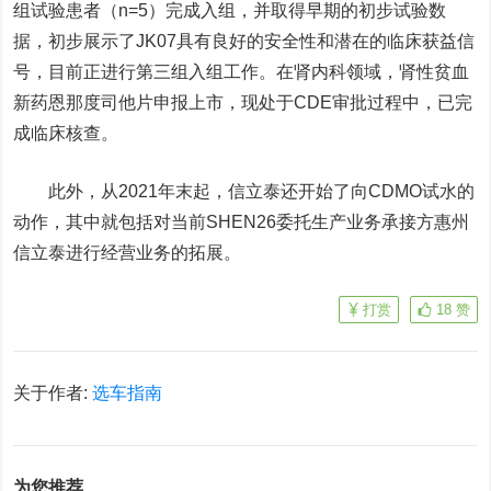
组试验患者（n=5）完成入组，并取得早期的初步试验数
据，初步展示了JK07具有良好的安全性和潜在的临床获益信
号，目前正进行第三组入组工作。
在
肾内科
领域
，
肾性贫血
新药恩那度司他片申报上市，
现
处于CDE审批过程中，已完
成临床核查。
此外
，
从2021年末起，信立泰
还
开始了向CDMO试水的
动作，其中就包括对当前SHEN26委托生产业务承接方惠州
信立泰进行经营业务的拓展。
打赏
18
赞
关于作者:
选车指南
为您推荐