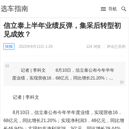
选车指南
导航
信立泰上半年业绩反弹，集采后转型初
见成效？
快报
2022年8月11日 1:29
124
浏览
评论已关闭
记者 | 李科文 8月10日，信立泰公布今年半年
度业绩，实现营收16．68亿元，同比增长21.20%；…
记者 |
李科文
8
月
10
日
，
信立泰
公布今年半年度业绩
，
实现营收
16
．
68
亿元
，
同比增长21.20%
；
实现净利润
3
．
48
亿元
，
同比增
长46.94%
；
实现扣非净利润
28
．
3
亿元
，
同比增长29.44%
。