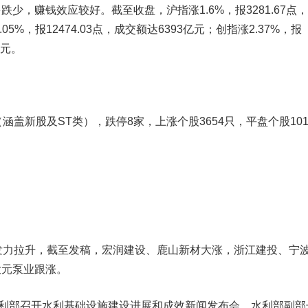
少，赚钱效应较好。截至收盘，沪指涨1.6%，报3281.67点
05%，报12474.03点，成交额达6393亿元；创指涨2.37%，报
亿元。
盖新股及ST类），跌停8家，上涨个股3654只，平盘个股10
力拉升，截至发稿，
宏润建设
、
鹿山新材
大涨，
浙江建投
、
宁
大元泵业
跟涨。
利部召开水利基础设施建设进展和成效新闻发布会，水利部副部