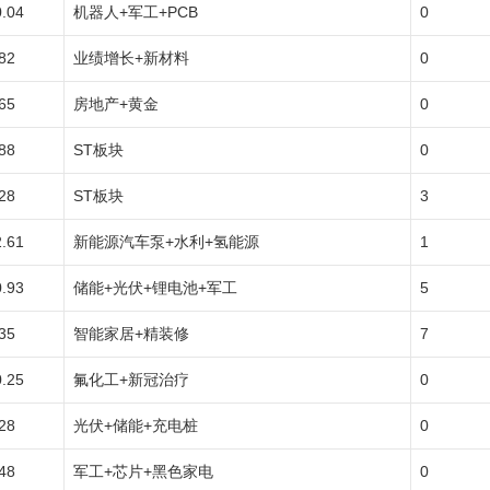
0.04
机器人+军工+PCB
0
82
业绩增长+新材料
0
65
房地产+黄金
0
88
ST板块
0
28
ST板块
3
2.61
新能源汽车泵+水利+氢能源
1
0.93
储能+光伏+锂电池+军工
5
35
智能家居+精装修
7
0.25
氟化工+新冠治疗
0
28
光伏+储能+充电桩
0
48
军工+芯片+黑色家电
0