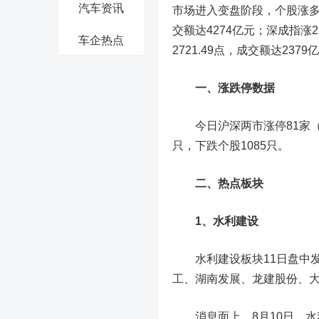
汽车资讯
市场进入变盘阶段，个股涨多跌
交额达4274亿元；深成指涨2.
车企热点
2721.49点，成交额达2379
一、涨跌停数据
今日沪深两市涨停81家（涵
只，下跌个股1085只。
二、热点板块
1、水利建设
水利建设板块11日盘中发
工
、
湖南发展
、
龙建股份
、
消息面上，8月10日，水