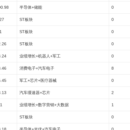
00.98
半导体+储能
0
27
ST板块
0
1
ST板块
0
2.26
ST板块
0
3.24
业绩增长+机器人+军工
0
8.46
消费电子+汽车电子
8
5.45
军工+芯片+医疗器械
0
8.13
汽车缓速器+芯片
2
11
业绩增长+数字营销+大数据
1
ST板块
0
8.18
半导体+光伏+汽车电子
0