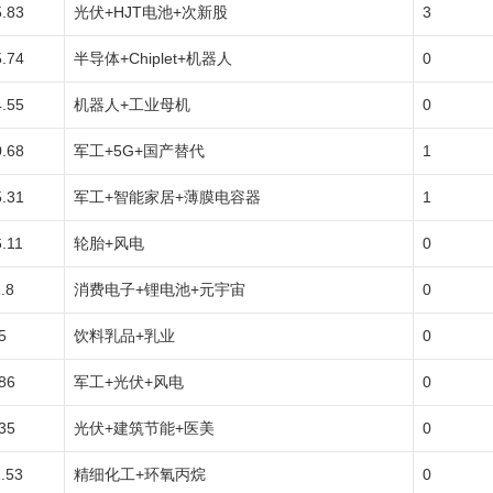
5.83
光伏+HJT电池+次新股
3
5.74
半导体+Chiplet+机器人
0
4.55
机器人+工业母机
0
0.68
军工+5G+国产替代
1
5.31
军工+智能家居+薄膜电容器
1
.11
轮胎+风电
0
.8
消费电子+锂电池+元宇宙
0
5
饮料乳品+乳业
0
86
军工+光伏+风电
0
35
光伏+建筑节能+医美
0
.53
精细化工+环氧丙烷
0