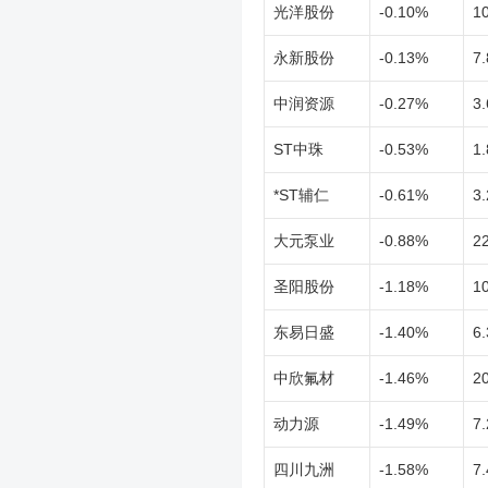
光洋股份
-0.10%
1
永新股份
-0.13%
7.
中润资源
-0.27%
3.
ST中珠
-0.53%
1.
*ST辅仁
-0.61%
3.
大元泵业
-0.88%
2
圣阳股份
-1.18%
1
东易日盛
-1.40%
6.
中欣氟材
-1.46%
2
动力源
-1.49%
7.
四川九洲
-1.58%
7.