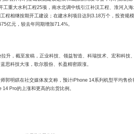
开工重大水利工程25项，南水北调中线引江补汉工程、淮河入海
工程相继按期开工建设；在建水利项目达到3.18万个，投资规模1
75亿元，较去年同期增加71.4%。
拉升，截至发稿，
正业科技
、
领益智造
、
科瑞技术
、
宏和科技
、
蓝思科技
大涨，
歌尔股份
、
长盈精密
跟涨。
明錤在社交媒体发文称，预计iPhone 14系列机型平均售价
e 14 Pro的上涨和更高的出货比例。