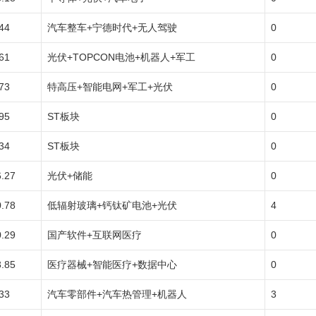
44
汽车整车+宁德时代+无人驾驶
0
61
光伏+TOPCON电池+机器人+军工
0
73
特高压+智能电网+军工+光伏
0
95
ST板块
0
34
ST板块
0
6.27
光伏+储能
0
0.78
低辐射玻璃+钙钛矿电池+光伏
4
0.29
国产软件+互联网医疗
0
3.85
医疗器械+智能医疗+数据中心
0
33
汽车零部件+汽车热管理+机器人
3