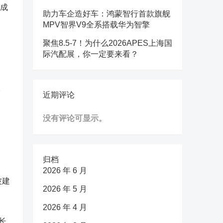
，成
助力车企造好车：鸿蒙智行首款旗舰
MPV智界V9全系搭载华为智擎
聚焦8.5-7！为什么2026APES上海国
际汽配展，你一定要来看？
1
近期评论
没有评论可显示。
归档
2026 年 6 月
波建
2026 年 5 月
2026 年 4 月
长