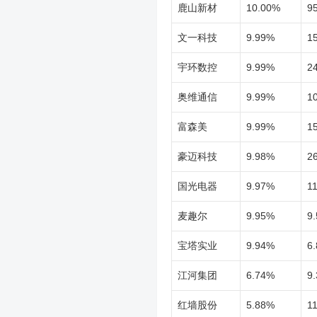
鹿山新材
10.00%
9
文一科技
9.99%
1
宇环数控
9.99%
2
奥维通信
9.99%
1
富森美
9.99%
1
豪迈科技
9.98%
26
国光电器
9.97%
11
麦趣尔
9.95%
9.
宝塔实业
9.94%
6.
江河集团
6.74%
9.
红墙股份
5.88%
11