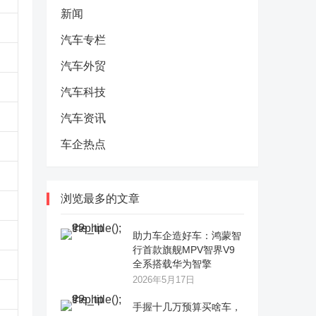
新闻
汽车专栏
汽车外贸
汽车科技
汽车资讯
车企热点
浏览最多的文章
助力车企造好车：鸿蒙智
行首款旗舰MPV智界V9
全系搭载华为智擎
2026年5月17日
手握十几万预算买啥车，