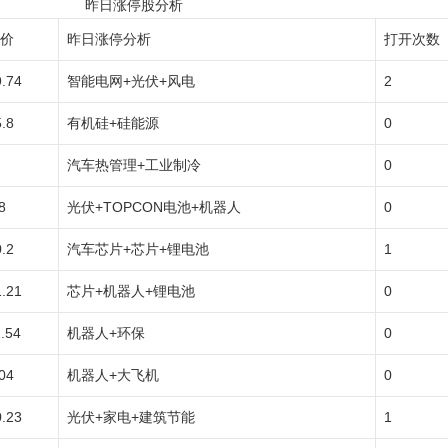
昨日涨停股分析
价
昨日涨停分析
打开次数
9.74
智能电网+光伏+风电
2
.8
有机硅+硅能源
0
汽车热管理+工业制冷
0
8
光伏+TOPCON电池+机器人
0
.2
汽车芯片+芯片+锂电池
1
1.21
芯片+机器人+锂电池
0
.54
机器人+环保
0
04
机器人+大飞机
0
0.23
光伏+家电+建筑节能
1