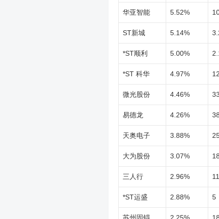
华亚智能
5.52%
1
ST新城
5.14%
3.
*ST顺利
5.00%
2.
*ST 科华
4.97%
1
微光股份
4.46%
3
易德龙
4.26%
3
天奥电子
3.88%
2
大为股份
3.07%
1
三人行
2.96%
1
*ST运盛
2.88%
5
苏州固锝
2.25%
1