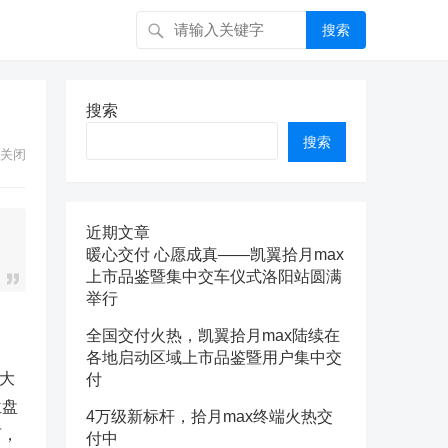
搜索
搜索
搜索
关闭
近期文章
暖心交付 心愿成真——凯翼拾月max
上市品鉴暨集中交车仪式洛阳站圆满
举行
全国交付火热，凯翼拾月max陆续在
各地启动区域上市品鉴暨用户集中交
大
付
位盘
4万级新标杆，拾月max终端火热交
言，
付中