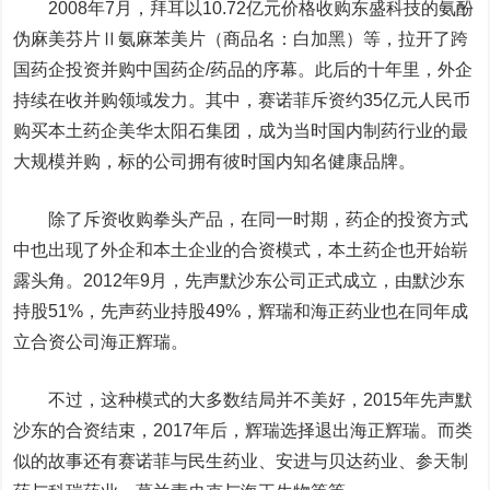
2008年7月，拜耳以10.72亿元价格收购东盛科技的氨酚
伪麻美芬片Ⅱ氨麻苯美片（商品名：白加黑）等，拉开了跨
国药企投资并购中国药企/药品的序幕。此后的十年里，外企
持续在收并购领域发力。其中，赛诺菲斥资约35亿元人民币
购买本土药企美华太阳石集团，成为当时国内制药行业的最
大规模并购，标的公司拥有彼时国内知名健康品牌。
除了斥资收购拳头产品，在同一时期，药企的投资方式
中也出现了外企和本土企业的合资模式，本土药企也开始崭
露头角。2012年9月，先声默沙东公司正式成立，由默沙东
持股51%，先声药业持股49%，辉瑞和
海正药业
也在同年成
立合资公司海正辉瑞。
不过，这种模式的大多数结局并不美好，2015年先声默
沙东的合资结束，2017年后，辉瑞选择退出海正辉瑞。而类
似的故事还有赛诺菲与民生药业、安进与
贝达药业
、参天制