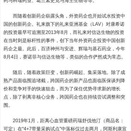
药与科瑞药业、葛兰素史克与
海王生物
等等。
而随着创新药企崭露头角，外资药企也开始试水投资中
国的创新药企。礼来旗下的礼来亚洲基金（LAV）对
康希诺
的投资最早可追溯至2013年8月，而礼来对信达生物的投资
在当时则是标杆性的事件，创下当年外资药企投资中国创新
药企之最。此后，
百济神州
与安进、辉瑞与基石药业，今年
8月4日，赛诺菲与信达生物等，类似的合作俨然成为常态。
随后，随着政策巨变，创新药崛起、集采落地。除了成
熟产品面临围追堵截，跨国药企的新产品也面临医保谈判降
价和竞争对手的快速狙击，而为了保住优势寻求新的增长
点，除了剥离非核心业务，跨国药企也在持续尝试调整和突
围。
2019年1月，距离心血管重磅药瑞舒伐他汀（商品名：
可定）在“4+7带量采购试点”中落标仅过去两月，阿斯利康宣