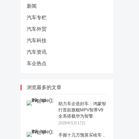
新闻
汽车专栏
汽车外贸
汽车科技
汽车资讯
车企热点
浏览最多的文章
助力车企造好车：鸿蒙智
行首款旗舰MPV智界V9
全系搭载华为智擎
2026年5月17日
手握十几万预算买啥车，