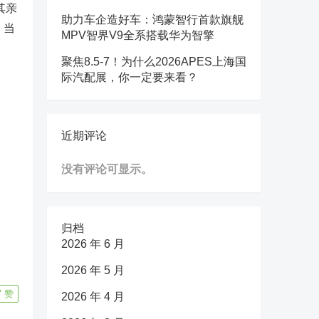
其亲
助力车企造好车：鸿蒙智行首款旗舰
。当
MPV智界V9全系搭载华为智擎
聚焦8.5-7！为什么2026APES上海国
际汽配展，你一定要来看？
近期评论
没有评论可显示。
归档
2026 年 6 月
2026 年 5 月
7
赞
2026 年 4 月