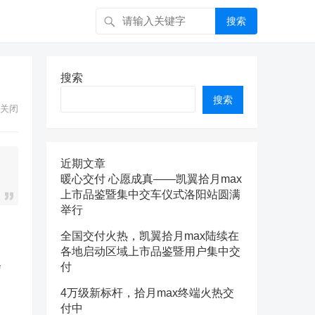
搜索
搜索
搜索
关闭
近期文章
暖心交付 心愿成真——凯翼拾月max
上市品鉴暨集中交车仪式洛阳站圆满
举行
全国交付火热，凯翼拾月max陆续在
各地启动区域上市品鉴暨用户集中交
会
付
4万级新标杆，拾月max终端火热交
付中