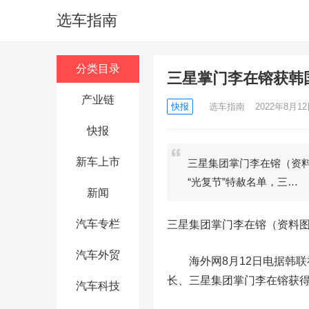
选车指南
分类目录
三星掌门李在镕获韩
产业链
快报
选车指南
2022年8月12日
快报
新车上市
三星集团掌门李在镕（资料
“光复节”特赦名单，三…
新闻
汽车专栏
三星集团掌门李在镕（资料
汽车外贸
海外网8月12日电
据韩联
长、三星集团掌门李在镕获
汽车科技