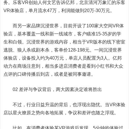
务。乐客VR创始人何文艺告诉亿邦，北京清河万象汇的乐客
VR体验店，单月流水47万，利润能做到20万-30万元。
而另一家品牌沉浸世界，目前开设了100家大空间VR体
验店，基本覆盖一线和新一线城市，客户瞄准15-35岁的学
生和白领。沉浸世界的游戏内容，相当于VR版本的线下密室
逃脱、狼人杀或剧本杀，客单价128-198元。一间沉浸世界
体验店，设备投入约为40万元，单店人员配置为3人。亿邦
动力在商场注意到，相当多进店消费者是看到小红书和大众
点评的口碑传播后到店，或者是被同事邀请。
02 差评与争议背后，两大因素决定谁将胜出
不过，行业日益升温的背后，也浮现出隐忧。当VR体验
店以星火燎原之势向各地拓展，争议和差评也随之浮现。
比如，有消费者体验某VR游戏后发现，5分钟的体验过