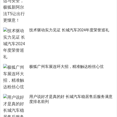
技术驱动实力见证 长城汽车2024年度荣誉巡礼
极狐广州车展连环大招，精准触达粉丝心弦
用户说好才是真的好 长城汽车稳居售后服务满意
度排名前列