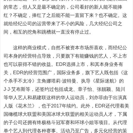
的常态，但人又是最不确定的，公司看好的新人能不能捧
红？不确定，捧红了之后能不能一直留下来？也不确定。这
就给经纪公司的运营带来了不小的风险，几大经纪公司之
间，相互的挖角和跳槽就一直没有停止过。
这样的商业模式，自然不被资本市场所喜欢，而经纪公
司本身的经营特点导致，只要旗下有能赚钱的艺人，不上市
也可以获得不错的收益。EDR选择上市，和其本身业务有
关，EDR的经营范围广，国际业务多，旗下艺人既包括《这
个杀手不太冷》主角娜塔莉·波特曼、执导《星际迷航》的
J·J·艾布斯等，还签约过包括成龙、章子怡、张靓颖、陆川
等华人艺人和易建联这样的华人运动员，刘亦菲由于出演真
人版《花木兰》，也于2017年续约。此外，EDR还代理着美
国橄榄球大联盟和美国冰球大联盟的相关运动员人才，下属
的子公司还拥有终极格斗冠军赛和环球小姐等项目。从代理
单个艺人到代理各种赛事、活动乃至广告，多元化经营的策