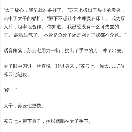
“太子放心，我早就准备好了。 ”苏云七拔出了头上的发夹，
击中了太子的脊椎。 “殿下不想让半生瘫痪在床上。 成为废
人后，坦率地合作。 你知道。 我已经没有什么可失去的
了。 惹我生气了。 不管是鱼死了还是网坏了我都不介意。 ”
话音刚落，苏云七用力一扔，扔出了手中的刀，冲了出去。
太子眼中闪过一丝喜悦，转过身来，“苏云七，你太……”向
苏云七进攻。
“咚！ ”
太子，苏云七更快。
苏云七人蹲下身子，抬脚猛踢在太子手下。