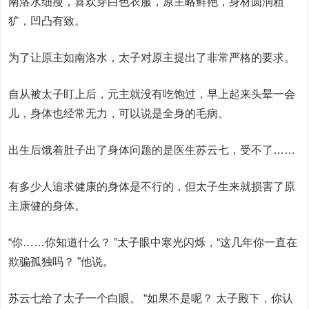
南洛水细瘦，喜欢穿白色衣服，原主略鲜艳，身材圆润粗
犷，凹凸有致。
为了让原主如南洛水，太子对原主提出了非常严格的要求。
自从被太子盯上后，元主就没有吃饱过，早上起来头晕一会
儿，身体也经常无力，可以说是全身的毛病。
出生后饿着肚子出了身体问题的是医生苏云七，受不了……
有多少人追求健康的身体是不行的，但太子生来就损害了原
主康健的身体。
“你……你知道什么？ ”太子眼中寒光闪烁，“这几年你一直在
欺骗孤独吗？ ”他说。
苏云七给了太子一个白眼。 “如果不是呢？ 太子殿下，你认