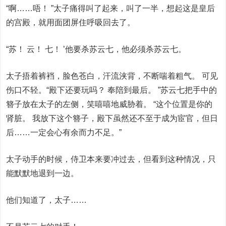
“啊……唔！ ”太子痛得叫了起来，叫了一半，想起这是皇后
的宫殿，就用面团屏住呼吸回去了。
“苏！ 云！ 七！ ’他要杀苏云七，他必须杀苏云七。
太子捂着裤裆，脸色苍白，汗流浃背，不断喘着粗气。 可见
伤口不轻。“殿下还要玩吗？ 奉陪到最后。 ”苏云七把手中的
簪子放在太子的左侧，笑嘻嘻地威胁着。 “这个位置是你的
肾脏。 我放下这个簪子，殿下虽然还不至于成为宦官，但日
后……一定会心有余而力不足。”
太子动手的时候，侍卫本来要冲过去，但看到这种情况，只
能默默地退到一边。
他们知道了，太子……