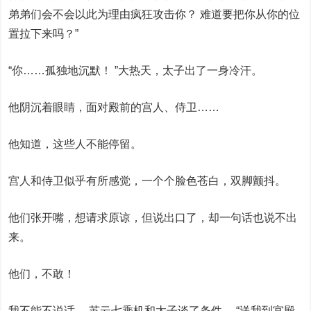
弟弟们会不会以此为理由疯狂攻击你？ 难道要把你从你的位
置拉下来吗？”
“你……孤独地沉默！ ”大热天，太子出了一身冷汗。
他阴沉着眼睛，面对殿前的宫人、侍卫……
他知道，这些人不能停留。
宫人和侍卫似乎有所感觉，一个个脸色苍白，双脚颤抖。
他们张开嘴，想请求原谅，但说出口了，却一句话也说不出
来。
他们，不敢！
我不能不说话。 苏云七乘机和太子谈了条件。 “送我到宫殿