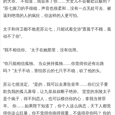
的大罪。 不知道，我会杀了你……大女儿不会被处以极刑？
”苏七握刀的手很稳，声音也很柔和，没有一点无处可去、被
逼到绝境的人的疯狂，但这样的人更可怕。
太子和侍卫都不敢惹苏云七，只能试着交涉“置孤于不顾，孤
动不了你”。
“我不相信你。 ’太子在她那里，没有信用。
“你只能相信孤独。 当众挟持孤独……你觉得你还有出路
吗？ ”太子不动，害怕苏云的七只手不稳，砍了他的头。
苏云七很淡定。 “是的，我可以去禀告皇帝……你们父子要
欺负我的孤儿寡母，让九皇叔叔断子绝孙。 堂堂的东陵太子
是个疯子，得不到恋人，也可以模仿你的心，拿我当替罪
羊。 你……如果陛下知道了，你个人这么病态，天下人都觉
得你这么狂暴，你不觉得你病得很重，不值得存你吗？ 你的