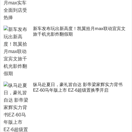
新车发布玩出新高度！凯翼拾月max联动宜宾文
旅千机光影炸翻假期
纵马赴夏日，豪礼皆自达 影帝梁家辉实力背书
EZ-60马年版上市 EZ-6超级置换季开启