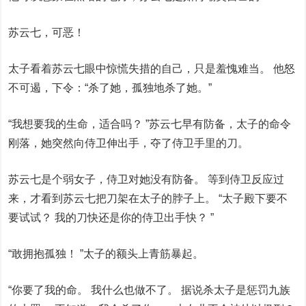
苏云七，可恶！
太子看着苏云七眼中惊慌失措的自己，只是羞愧难当。 他怒
不可遏，下令：“杀了她，孤独地杀了她。”
“我想要我的生命，适合吗？ ”苏云七早有防备，太子的命令
刚落，她突然向侍卫伸出手，夺了侍卫手里的刀。
苏云七是个弱女子，侍卫对她没有防备。 等到侍卫反应过
来，才看到苏云七把刀架在太子的脖子上。 “太子殿下要不
要试试？ 我的刀快还是你的侍卫出手快？ ”
“敢拥抱孤独！ ”太子的额头上青筋暴起。
“你要了我的命。 我什么也做不了。 据说杀太子是惩罚九族