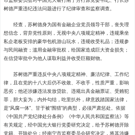
市监察委员会对中国
光大银行
南宁分行原党委书记、行长苏
树德严重违纪违法问题进行了纪律审查和监察调查。
经查，苏树德身为国有金融企业党员领导干部，丧失理
想信念，背弃党性原则，无视中央八项规定精神，违规乘坐
私企老板安排的豪华包机游山玩水，违规收受礼品；违规参
与民间融资；滥用金融审批权，给国家造成巨大资金损失；
在信贷审批中为他人谋取利益并收受巨额财物。
苏树德严重违反中央八项规定精神、廉洁纪律、工作纪
律，且在党的十八大后仍不收敛、不收手，性质严重，影响
恶劣；他还涉嫌违法发放贷款、违规出具金融票证、受贿犯
罪，胆大妄为，内外勾结，吃里扒外，肆意践踏国家法律，
是“风腐一体”、甘于被“围猎”的典型，必须严肃惩处。依据
《中国共产党纪律处分条例》《中华人民共和国监察法》等
有关规定，经中国光大银行党委研究决定，给予苏树德开除
党籍、开除处分；经南宁市监察委员会研究决定，将其涉嫌