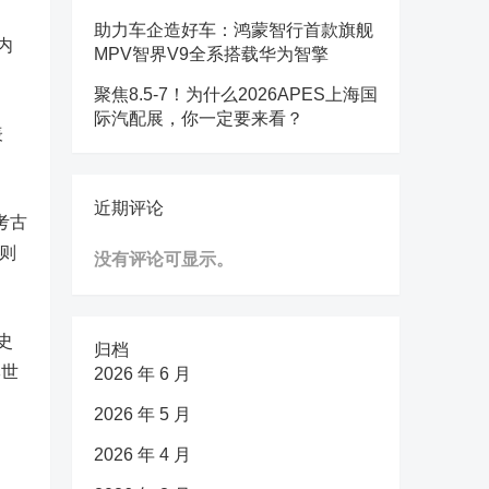
助力车企造好车：鸿蒙智行首款旗舰
内
MPV智界V9全系搭载华为智擎
聚焦8.5-7！为什么2026APES上海国
际汽配展，你一定要来看？
表
近期评论
考古
武则
没有评论可显示。
史
归档
李世
2026 年 6 月
2026 年 5 月
2026 年 4 月