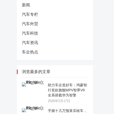
新闻
汽车专栏
汽车外贸
汽车科技
汽车资讯
车企热点
浏览最多的文章
助力车企造好车：鸿蒙智
行首款旗舰MPV智界V9
全系搭载华为智擎
2026年5月17日
手握十几万预算买啥车，