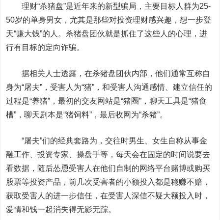
理财“杀猪盘”是近年来的新型骗局，主要目标人群为25-
50岁的单身男女，尤其是那些对投资理财感兴趣，想一步登
天“赚大钱”的人。杀猪盘团伙就是抓住了这些人的心理，进
行有目标的定向诈骗。
据相关人士透露，在杀猪盘团伙内部，他们通常互称自
身为“屠夫”，受害人为“猪”，和受害人沟通感情、建立信任的
过程是“养猪”，最初的交友网站是“猪圈”，聊天工具是“猪食
槽”，聊天剧本是“猪饲料”，最后收网为“杀猪”。
“屠夫”们的经典套路为，交往时男生、女生自称从事金
融工作、投资专家、操盘手等，每天会在固定的时间说要去
看数据，随后怂恿受害人在他们自制的网络平台赌博或购买
股票等投资产品，前几次受害者的小额投入都是稳赚不赔，
获取受害人的进一步信任，在受害人深信不疑大额投入时，
爱情和钱一起消失得无影无踪。