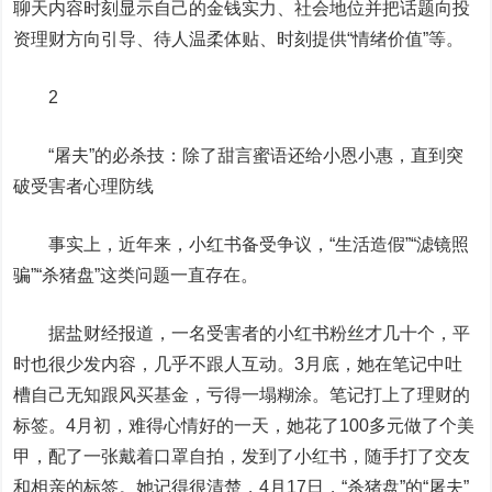
聊天内容时刻显示自己的金钱实力、社会地位并把话题向投
资理财方向引导、待人温柔体贴、时刻提供“情绪价值”等。
2
“屠夫”的必杀技：除了甜言蜜语还给小恩小惠，直到突
破受害者心理防线
事实上，近年来，小红书备受争议，“生活造假”“滤镜照
骗”“杀猪盘”这类问题一直存在。
据盐财经报道，一名受害者的小红书粉丝才几十个，平
时也很少发内容，几乎不跟人互动。3月底，她在笔记中吐
槽自己无知跟风买基金，亏得一塌糊涂。笔记打上了理财的
标签。4月初，难得心情好的一天，她花了100多元做了个美
甲，配了一张戴着口罩自拍，发到了小红书，随手打了交友
和相亲的标签。她记得很清楚，4月17日，“杀猪盘”的“屠夫”