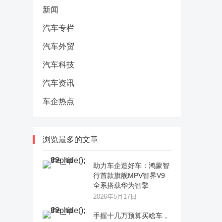
新闻
汽车专栏
汽车外贸
汽车科技
汽车资讯
车企热点
浏览最多的文章
助力车企造好车：鸿蒙智
行首款旗舰MPV智界V9
全系搭载华为智擎
2026年5月17日
手握十几万预算买啥车，