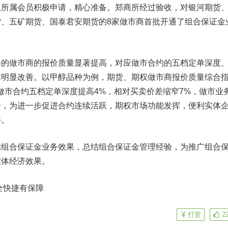
及所属会员积极申请，精心准备。郑商所经过验收，对银河期货
、五矿期货、国泰君安期货的8家做市商首批开通了组合保证金
做市商的报价质量显著提高，对应做市合约的五档定单深度
标明显改善。以甲醇品种为例，期货、期权做市商报价质量综合
点做市合约五档定单深度提高4%，相对买卖价差缩窄7%，做市业
升，为进一步促进合约连续活跃，期权市场功能发挥，便利实体
件。
合保证金业务效果，总结组合保证金管理经验，为推广组合
实体经济效果。
全快捷有保障
打赏
2