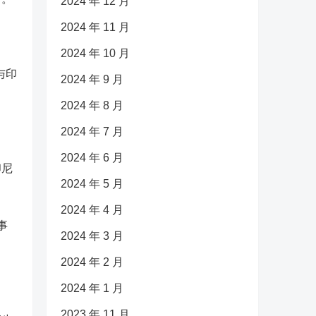
2024 年 12 月
2024 年 11 月
2024 年 10 月
与印
2024 年 9 月
2024 年 8 月
2024 年 7 月
2024 年 6 月
印尼
2024 年 5 月
2024 年 4 月
事
2024 年 3 月
2024 年 2 月
2024 年 1 月
2023 年 11 月