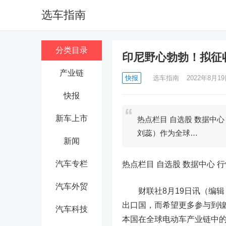
选车指南
分类目录
印尼野心勃勃！拟征
产业链
快报
选车指南
2022年8月19日
快报
新车上市
热点栏目 自选股 数据中心
刘蕊）作为全球…
新闻
汽车专栏
热点栏目
自选股 数据中心 行
汽车外贸
财联社8月19日讯（编辑
出口国，而希望更多参与到
汽车科技
本国在全球电动车产业链中