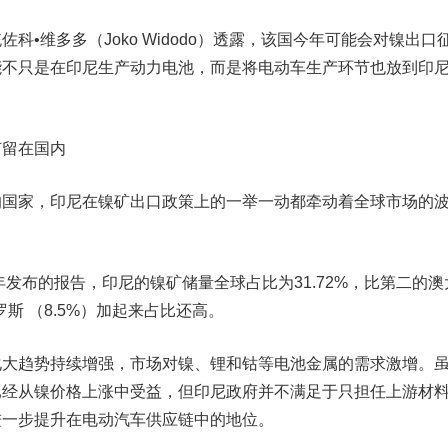
维多多（Joko Widodo）透露，该国今年可能会对镍出口
能不只是在印尼生产动力电池，而是将电动车生产环节也放到印
节留在国内
家，印尼在镍矿出口政策上的一举一动都牵动着全球市场的
发布的报告，印尼的镍矿储量全球占比为31.72%，比第二的澳
罗斯 （8.5%）加起来占比还高。
趋势持续增强，市场对镍、锂和钴等电池金属的需求激增。
已经从镍价格上涨中受益，但印尼政府并不满足于只担任上游材
进一步提升在电动汽车供应链中的地位。