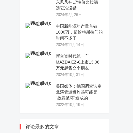
东风风神L7性价比拉满，
选它准没错
2024年7月26日
中国新能源年产量首破
1000万，留给特斯拉们的
时间不多了
2024年11月14日
新合资时代第一车
MAZDA EZ-6上市13.98
万元起售交个朋友
2024年10月31日
美国媒体：德国调查认定
北溪管道爆炸很可能是
“故意破坏”造成的
2022年10月19日
评论最多的文章