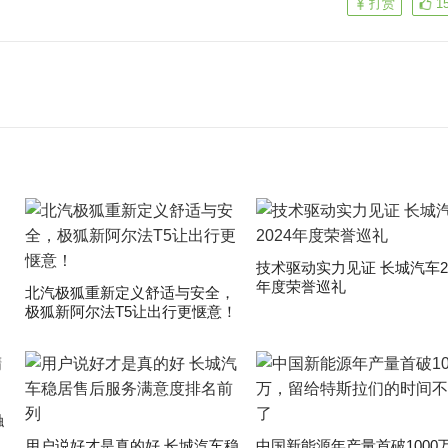
打赏
1
技术驱动实力见证 长城汽车20
年度荣誉巡礼
​北汽极狐重新定义舒适与安全，
极狐新阿尔法T5让出行更惬意！
触
用户说好才是真的好 长城汽车稳
中国新能源年产量首破1000