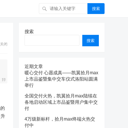
搜索
搜索
搜索
关闭
近期文章
暖心交付 心愿成真——凯翼拾月max
上市品鉴暨集中交车仪式洛阳站圆满
举行
全国交付火热，凯翼拾月max陆续在
各地启动区域上市品鉴暨用户集中交
源的
付
提升
4万级新标杆，拾月max终端火热交
付中