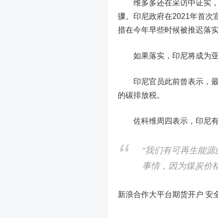
维多多还在采访中证实，印
骤。印尼政府在2021年首
措在今年早些时候被推迟落
如果落实，印尼将成为亚
印尼官员此前曾表示，最初将
的碳排放税。
佐科维周四表示，印尼有一个
“我们有可再生能
事情，因为煤炭价格
新浪合作大平台期货开户 安