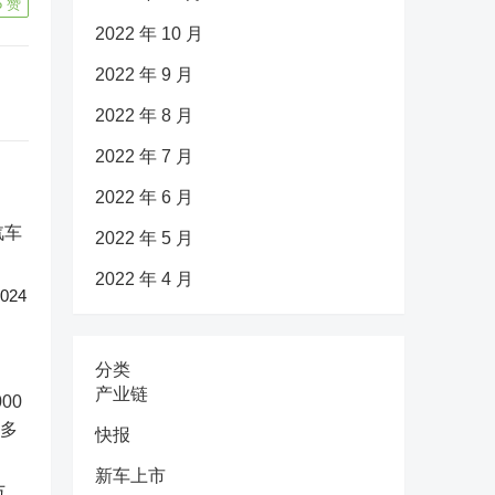
5
赞
2022 年 10 月
2022 年 9 月
2022 年 8 月
2022 年 7 月
2022 年 6 月
2022 年 5 月
2022 年 4 月
24
分类
产业链
快报
新车上市
万，