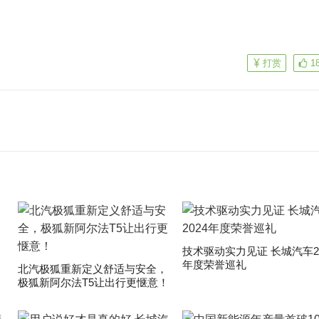
打赏
1
技术驱动实力见证 长城汽车20
年度荣誉巡礼
​北汽极狐重新定义舒适与安全，
极狐新阿尔法T5让出行更惬意！