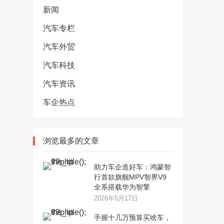
新闻
汽车专栏
汽车外贸
汽车科技
汽车资讯
车企热点
浏览最多的文章
助力车企造好车：鸿蒙智
行首款旗舰MPV智界V9
全系搭载华为智擎
2026年5月17日
手握十几万预算买啥车，