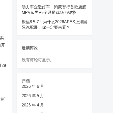
助力车企造好车：鸿蒙智行首款旗舰
MPV智界V9全系搭载华为智擎
聚焦8.5-7！为什么2026APES上海国
。
际汽配展，你一定要来看？
实
后开
近期评论
没有评论可显示。
29
归档
2026 年 6 月
2026 年 5 月
生新
2026 年 4 月