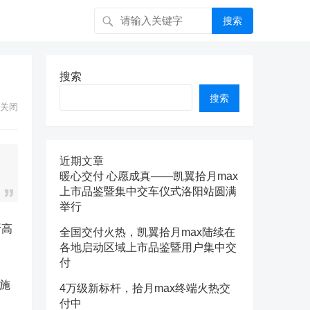
搜索
搜索
搜索
关闭
近期文章
暖心交付 心愿成真——凯翼拾月max
上市品鉴暨集中交车仪式洛阳站圆满
举行
所高
全国交付火热，凯翼拾月max陆续在
各地启动区域上市品鉴暨用户集中交
付
施
4万级新标杆，拾月max终端火热交
付中