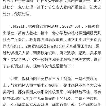
处分；给予总编辑、时任党委书记郭戈党内严重警告、记大
过处分，免职处理；给予分管负责人党内严重警告、记大过
处分，免职处理。
8月22日，据教育部官网消息，2022年5月，人民教育
出版社（简称人教社）第十一套小学数学教材插图问题受到
社会广泛关注。教育部党组高度重视，成立由党组主要负责
同志任组长、2位党组成员任副组长的调查处置工作组，通
过约谈相关人员，调阅原始资料，听取数学、思政、美术等
方面专家意见，征求一线数学和美术教师意见等方式，进行
了认真调查核实。现将有关情况通报如下：
经查，教材插图主要存在三方面问题。一是不美观向
上，与立德树人根本要求存在差距。整体画风不符合大众审
美习惯，部分插图人物形象比较丑陋，精神风貌不佳，没有
恰当体现出我国少年儿童阳光向上的形象。二是不严肃规
范，个别插图甚至存在错误。插图数量过多，部分插图制作