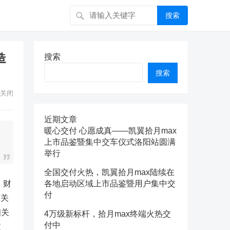
搜索
造
搜索
搜索
关闭
近期文章
暖心交付 心愿成真——凯翼拾月max
上市品鉴暨集中交车仪式洛阳站圆满
举行
全国交付火热，凯翼拾月max陆续在
】财
各地启动区域上市品鉴暨用户集中交
付
有关
相关
4万级新标杆，拾月max终端火热交
付中
支