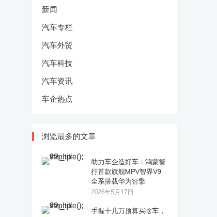
新闻
汽车专栏
汽车外贸
汽车科技
汽车资讯
车企热点
浏览最多的文章
助力车企造好车：鸿蒙智
行首款旗舰MPV智界V9
全系搭载华为智擎
2026年5月17日
手握十几万预算买啥车，