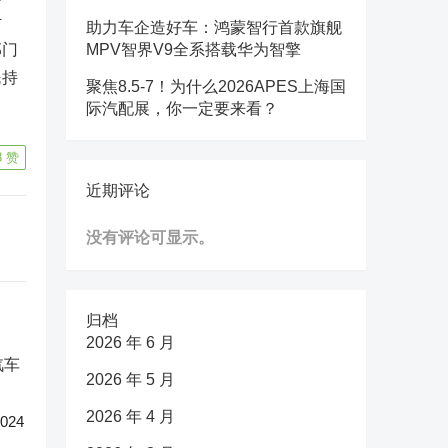
计
助力车企造好车：鸿蒙智行首款旗舰
部门
MPV智界V9全系搭载华为智擎
民持
聚焦8.5-7！为什么2026APES上海国
际汽配展，你一定要来看？
8
赞
近期评论
没有评论可显示。
归档
2026 年 6 月
2026 年 5 月
2026 年 4 月
24