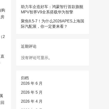
助力车企造好车：鸿蒙智行首款旗舰
内购
MPV智界V9全系搭载华为智擎
住房
聚焦8.5-7！为什么2026APES上海国
际汽配展，你一定要来看？
（2
近期评论
及直
没有评论可显示。
房
。
归档
2026 年 6 月
2026 年 5 月
属
2026 年 4 月
追回