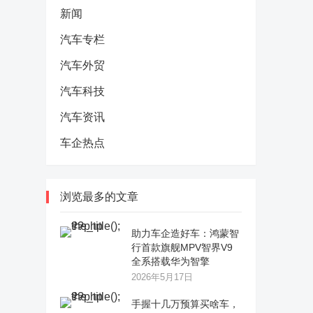
新闻
汽车专栏
汽车外贸
汽车科技
汽车资讯
车企热点
浏览最多的文章
助力车企造好车：鸿蒙智
行首款旗舰MPV智界V9
全系搭载华为智擎
2026年5月17日
手握十几万预算买啥车，