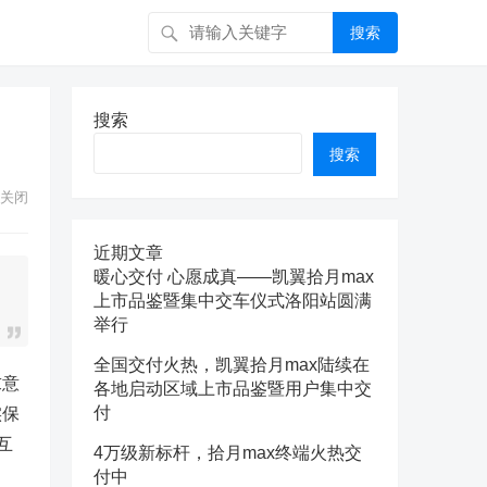
搜索
搜索
搜索
关闭
近期文章
暖心交付 心愿成真——凯翼拾月max
上市品鉴暨集中交车仪式洛阳站圆满
举行
全国交付火热，凯翼拾月max陆续在
求意
各地启动区域上市品鉴暨用户集中交
付
实保
互
4万级新标杆，拾月max终端火热交
付中