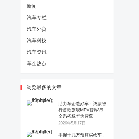
新闻
汽车专栏
汽车外贸
汽车科技
汽车资讯
车企热点
浏览最多的文章
助力车企造好车：鸿蒙智
行首款旗舰MPV智界V9
全系搭载华为智擎
2026年5月17日
手握十几万预算买啥车，