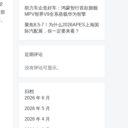
阶
助力车企造好车：鸿蒙智行首款旗舰
，部
MPV智界V9全系搭载华为智擎
撑。
聚焦8.5-7！为什么2026APES上海国
际汽配展，你一定要来看？
近期评论
没有评论可显示。
归档
2026 年 6 月
2026 年 5 月
。
2026 年 4 月