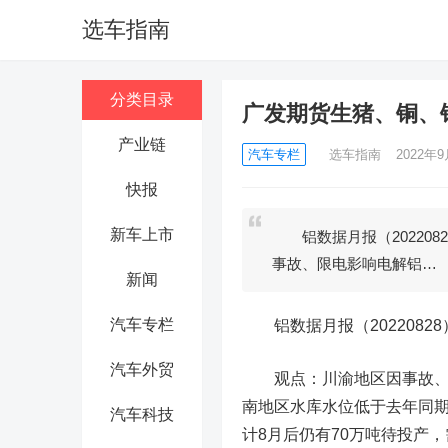
选车指南
分类目录
广发期货生猪、铜、
产业链
汽车专栏
选车指南
2022年9
快报
新车上市
铝数据月报（20220
事故、限电影响电解铝…
新闻
汽车专栏
铝数据月报（2022082
汽车外贸
观点：川渝地区因事故、限
南地区水库水位低于去年同期
汽车科技
计8月后仍有70万吨待投产