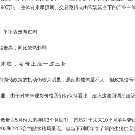
90万吨，整体有累库预期。交易逻辑或由宏观真空下的产业主
，平衡表走向过剩
幅走高，同比依然趋弱
 ， 猪 价 上 涨 一 波 三 折
抛储政策的扰动仍较为明显，虽然抛储体量不大，但政策信号
。由于对未来现货价格我们仍保持看涨，建议这波回调后建
。
量自5月份以来持续3个月回升，市场对于未来10个月的生猪
203和2205合约贴水格局呈现。但当下到明年春节前的生猪供应