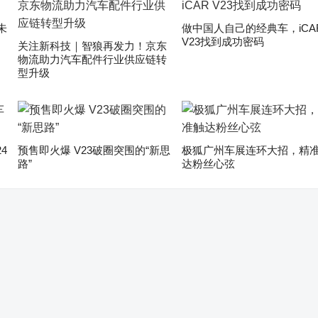
未
做中国人自己的经典车，iCA
V23找到成功密码
关注新科技｜智狼再发力！京东
物流助力汽车配件行业供应链转
型升级
4
预售即火爆 V23破圈突围的“新思
极狐广州车展连环大招，精
路”
达粉丝心弦