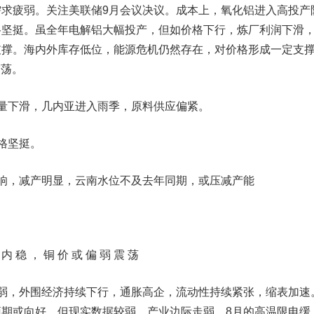
求疲弱。关注美联储9月会议决议。成本上，氧化铝进入高投产
格坚挺。虽全年电解铝大幅投产，但如价格下行，炼厂利润下滑
支撑。海内外库存低位，能源危机仍然存在，对价格形成一定支
震荡。
下滑，几内亚进入雨季，原料供应偏紧。
格坚挺。
，减产明显，云南水位不及去年同期，或压减产能
稳 ， 铜 价 或 偏 弱 震 荡
，外围经济持续下行，通胀高企，流动性持续紧张，缩表加速
期或向好，但现实数据较弱。产业边际走弱，8月的高温限电缓