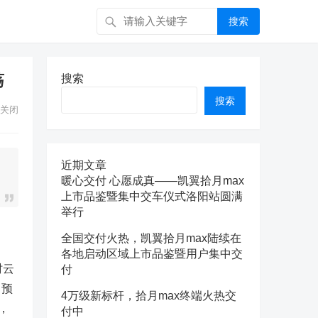
搜索
荡
搜索
搜索
关闭
近期文章
暖心交付 心愿成真——凯翼拾月max
上市品鉴暨集中交车仪式洛阳站圆满
举行
全国交付火热，凯翼拾月max陆续在
各地启动区域上市品鉴暨用户集中交
时云
付
，预
4万级新标杆，拾月max终端火热交
，
付中