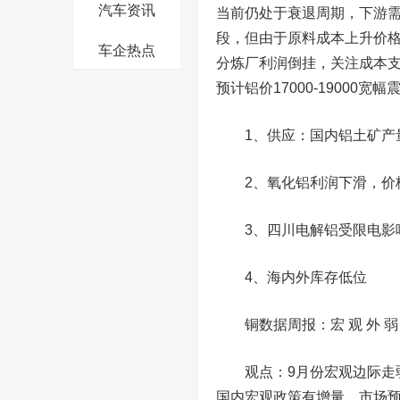
汽车资讯
当前仍处于衰退周期，下游需
段，但由于原料成本上升价
车企热点
分炼厂利润倒挂，关注成本
预计铝价17000-19000宽幅
1、供应：国内铝土矿产量
2、氧化铝利润下滑，价
3、四川电解铝受限电影响
4、海内外库存低位
铜数据周报：宏 观 外 弱 内 
观点：9月份宏观边际走弱
国内宏观政策有增量，市场预