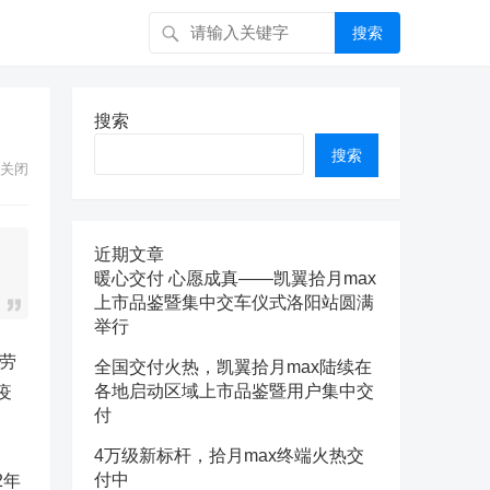
搜索
搜索
搜索
关闭
近期文章
暖心交付 心愿成真——凯翼拾月max
上市品鉴暨集中交车仪式洛阳站圆满
举行
劳
全国交付火热，凯翼拾月max陆续在
各地启动区域上市品鉴暨用户集中交
疫
付
4万级新标杆，拾月max终端火热交
付中
2年