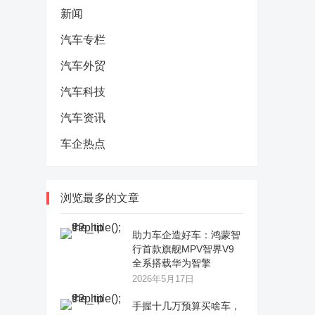
新闻
汽车专栏
汽车外贸
汽车科技
汽车资讯
车企热点
浏览最多的文章
助力车企造好车：鸿蒙智
行首款旗舰MPV智界V9
全系搭载华为智擎
2026年5月17日
手握十几万预算买啥车，