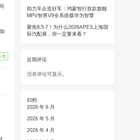
间
助力车企造好车：鸿蒙智行首款旗舰
MPV智界V9全系搭载华为智擎
聚焦8.5-7！为什么2026APES上海国
加
际汽配展，你一定要来看？
8
赞
近期评论
没有评论可显示。
归档
2026 年 6 月
2026 年 5 月
2026 年 4 月
R